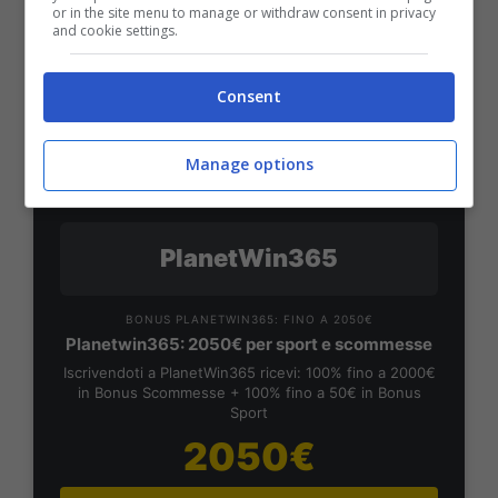
or in the site menu to manage or withdraw consent in privacy
50% sul deposito fino a 50€
and cookie settings.
1000€
Consent
VERIFICA
Manage options
Mostra Informazioni
PlanetWin365
BONUS PLANETWIN365: FINO A 2050€
Planetwin365: 2050€ per sport e scommesse
Iscrivendoti a PlanetWin365 ricevi: 100% fino a 2000€
in Bonus Scommesse + 100% fino a 50€ in Bonus
Sport
2050€