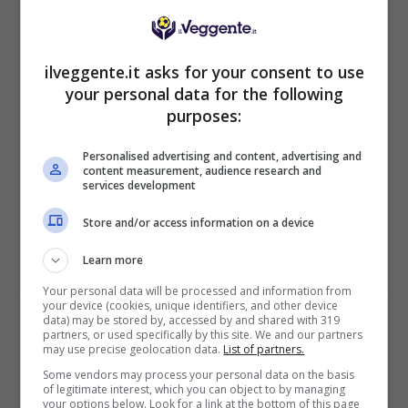
BONUS BENVENUTO LOTTOMATICA: 2050€
ilveggente.it asks for your consent to use
Fino a 2050€ bonus scommesse e sport
your personal data for the following
Per i nuovi utenti della piattaforma: 100% fino a 50€ in
purposes:
Bonus Scommesse + 100% fino a 2000€ in Bonus
Sport
Personalised advertising and content, advertising and
2050€
content measurement, audience research and
services development
VERIFICA
Store and/or access information on a device
Learn more
Mostra Informazioni
Your personal data will be processed and information from
your device (cookies, unique identifiers, and other device
data) may be stored by, accessed by and shared with 319
partners, or used specifically by this site. We and our partners
SNAI
may use precise geolocation data.
List of partners.
Some vendors may process your personal data on the basis
of legitimate interest, which you can object to by managing
Bonus Benvenuto Sport: fino a 1.000€
your options below. Look for a link at the bottom of this page