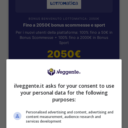
BONUS BENVENUTO LOTTOMATICA: 2050€
Fino a 2050€ bonus scommesse e sport
Per i nuovi utenti della piattaforma: 100% fino a 50€ in
Bonus Scommesse + 100% fino a 2000€ in Bonus
Sport
2050€
VERIFICA
ilveggente.it asks for your consent to use
Mostra Informazioni
your personal data for the following
purposes:
SNAI
Personalised advertising and content, advertising and
content measurement, audience research and
services development
Bonus Benvenuto Sport: fino a 1.000€