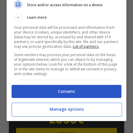
50% sul deposito fino a 50€
Store and/or access information on a device
1000€
Learn more
Your personal data will be processed and information from
VERIFICA
your device (cookies, unique identifiers, and other device
data) may be stored by, accessed by and shared with 319
partners, or used specifically by this site. We and our partners
Mostra Informazioni
may use precise geolocation data.
List of partners.
Some vendors may process your personal data on the basis
of legitimate interest, which you can object to by managing
your options below. Look for a link at the bottom of this page
PlanetWin365
or in the site menu to manage or withdraw consent in privacy
and cookie settings.
BONUS PLANETWIN365: FINO A 2050€
Planetwin365: 2050€ per sport e scommesse
Consent
Iscrivendoti a PlanetWin365 ricevi: 100% fino a 2000€
in Bonus Scommesse + 100% fino a 50€ in Bonus
Sport
Manage options
2050€