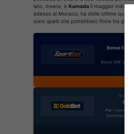
lato, invece, è
Kamada
il maggior indiziat
adesso al Monaco, ha delle ottime qualit
sono quelli che potrebbero finire tra gli a
BONU
Bonus 50€ SE
Bonus 50€ senza 
rimb
Most
BONUS B
Fino 
Per i nuovi reg
Scommesse + 5
Most