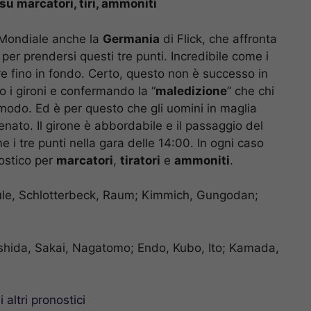
 su marcatori, tiri, ammoniti
o Mondiale anche la
Germania
di Flick, che affronta
er prendersi questi tre punti. Incredibile come i
e fino in fondo. Certo, questo non è successo in
 i gironi e confermando la “
maledizione
” che chi
 modo. Ed è per questo che gli uomini in maglia
nato. Il girone è abbordabile e il passaggio del
e i tre punti nella gara delle 14:00. In ogni caso
nostico per
marcatori
,
tiratori
e
ammoniti
.
ule, Schlotterbeck, Raum; Kimmich, Gungodan;
shida, Sakai, Nagatomo; Endo, Kubo, Ito; Kamada,
altri pronostici