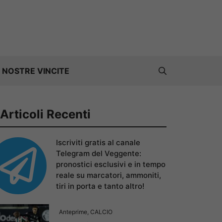
 NOSTRE VINCITE
Articoli Recenti
Iscriviti gratis al canale
Telegram del Veggente:
pronostici esclusivi e in tempo
reale su marcatori, ammoniti,
tiri in porta e tanto altro!
Anteprime
,
CALCIO