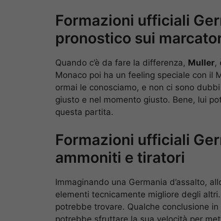
Formazioni ufficiali Ge
pronostico sui marcator
Quando c’è da fare la differenza,
Muller
,
Monaco poi ha un feeling speciale con il 
ormai le conosciamo, e non ci sono dubbi su
giusto e nel momento giusto. Bene, lui po
questa partita.
Formazioni ufficiali G
ammoniti e tiratori
Immaginando una Germania d’assalto, allora
elementi tecnicamente migliore degli altr
potrebbe trovare. Qualche conclusione in 
potrebbe sfruttare la sua velocità per mett