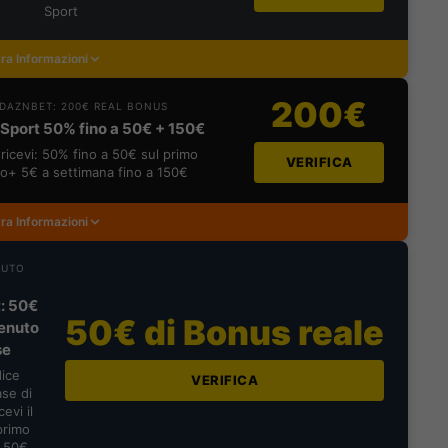
Sport
ra Informazioni
200€
DAZNBET: 200€ REAL BONUS
Sport 50% fino a 50€ + 150€
ricevi: 50% fino a 50€ sul primo
VERIFICA
o+ 5€ a settimana fino a 150€
ra Informazioni
NUTO
: 50€
50€ di Bonus reale
enuto
se
dice
VERIFICA
se di
evi il
primo
a 50€