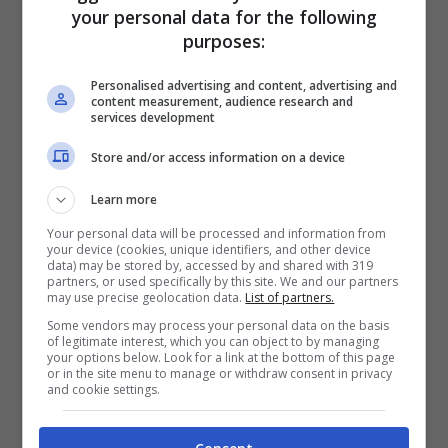
2050€
your personal data for the following
purposes:
VERIFICA
Personalised advertising and content, advertising and
content measurement, audience research and
services development
Mostra Informazioni
Store and/or access information on a device
SNAI
Learn more
Your personal data will be processed and information from
your device (cookies, unique identifiers, and other device
Bonus Benvenuto Sport: fino a 1.000€
data) may be stored by, accessed by and shared with 319
partners, or used specifically by this site. We and our partners
50% sul deposito fino a 50€
may use precise geolocation data.
List of partners.
1000€
Some vendors may process your personal data on the basis
of legitimate interest, which you can object to by managing
your options below. Look for a link at the bottom of this page
or in the site menu to manage or withdraw consent in privacy
VERIFICA
and cookie settings.
Mostra Informazioni