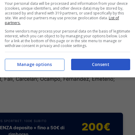
Your personal data will be processed and information from your device
(cookies, unique identifiers, and other device data) may be stored by,
amo parlato e cioè la vittoria. La squadra di Carlo
accessed by and shared with 319 partners, or used specifically by this
farà visto che è quasi impossibile pensare che i
site. We and our partners may use precise geolocation data.
List of
partners.
la. Gara da vittoria interna, quindi, con almeno tre
Some vendors may process your personal data on the basis of legitimate
interest, which you can object to by managing your options below. Look
for a link at the bottom of this page or in the site menu to manage or
withdraw consent in privacy and cookie settings.
 di Real Madrid-Cadice
al, Alaba, Militao, Mendy; Modric, Tchouameni,
Manage options
Consent
, Fali, Carcelan; Ocampo, Fernandez, Emeterio;
S SPORTBET: 100€ SUBITO
200€
NZA deposito + fino a 50€ di
rimborso