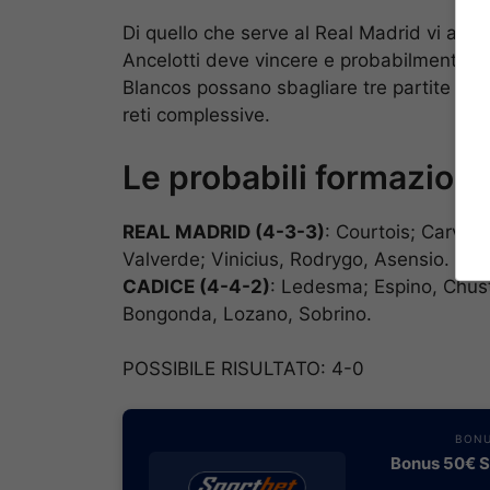
Di quello che serve al Real Madrid vi abbi
Ancelotti deve vincere e probabilmente lo 
Blancos possano sbagliare tre partite di fi
reti complessive.
Le probabili formazioni
REAL MADRID
(4-3-3)
: Courtois; Carvaj
Valverde; Vinicius, Rodrygo, Asensio.
CADICE
(4-4-2)
: Ledesma; Espino, Chust
Bongonda, Lozano, Sobrino.
POSSIBILE RISULTATO: 4-0
BONU
Bonus 50€ SE