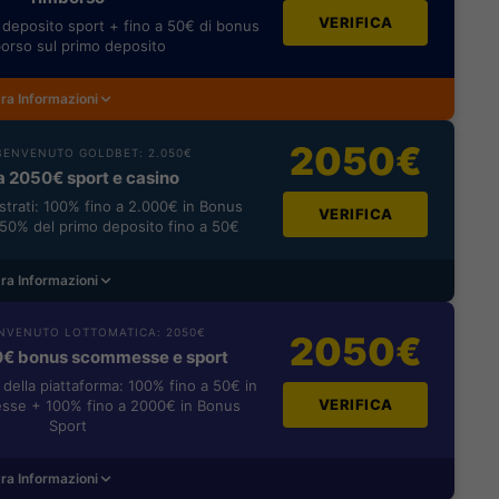
VERIFICA
deposito sport + fino a 50€ di bonus
orso sul primo deposito
ra Informazioni
2050€
ENVENUTO GOLDBET: 2.050€
a 2050€ sport e casino
istrati: 100% fino a 2.000€ in Bonus
VERIFICA
0% del primo deposito fino a 50€
ra Informazioni
NVENUTO LOTTOMATICA: 2050€
2050€
0€ bonus scommesse e sport
i della piattaforma: 100% fino a 50€ in
VERIFICA
se + 100% fino a 2000€ in Bonus
Sport
ra Informazioni