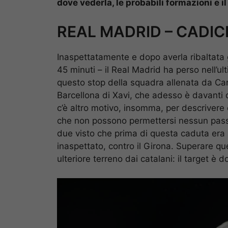
dove vederla, le probabili formazioni e i
REAL MADRID – CADICE 
Inaspettatamente e dopo averla ribaltata g
45 minuti – il Real Madrid ha perso nell’ult
questo stop della squadra allenata da Car
Barcellona di Xavi, che adesso è davanti 
c’è altro motivo, insomma, per descrivere
che non possono permettersi nessun passo
due visto che prima di questa caduta era a
inaspettato, contro il Girona. Superare 
ulteriore terreno dai catalani: il target è