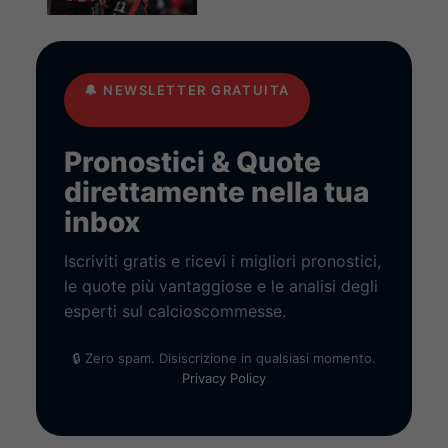
🔔
NEWSLETTER GRATUITA
Pronostici & Quote
direttamente nella tua
inbox
Iscriviti gratis e ricevi i migliori pronostici,
le quote più vantaggiose e le analisi degli
esperti sul calcioscommesse.
🔒 Zero spam. Disiscrizione in qualsiasi momento.
Privacy Policy