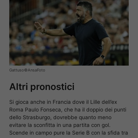
Gattuso©AnsaFoto
Altri pronostici
Si gioca anche in Francia dove il Lille dell’ex
Roma Paulo Fonseca, che ha il doppio dei punti
dello Strasburgo, dovrebbe quanto meno
evitare la sconfitta in una partita con gol.
Scende in campo pure la Serie B con la sfida tra