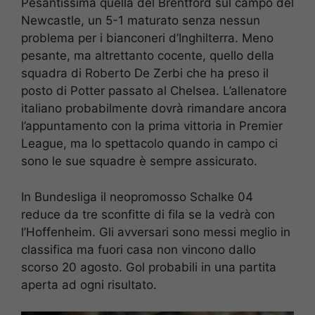
Pesantissima quella del Brentford sul campo del
Newcastle, un 5-1 maturato senza nessun
problema per i bianconeri d’Inghilterra. Meno
pesante, ma altrettanto cocente, quello della
squadra di Roberto De Zerbi che ha preso il
posto di Potter passato al Chelsea. L’allenatore
italiano probabilmente dovrà rimandare ancora
l’appuntamento con la prima vittoria in Premier
League, ma lo spettacolo quando in campo ci
sono le sue squadre è sempre assicurato.
In Bundesliga il neopromosso Schalke 04
reduce da tre sconfitte di fila se la vedrà con
l’Hoffenheim. Gli avversari sono messi meglio in
classifica ma fuori casa non vincono dallo
scorso 20 agosto. Gol probabili in una partita
aperta ad ogni risultato.