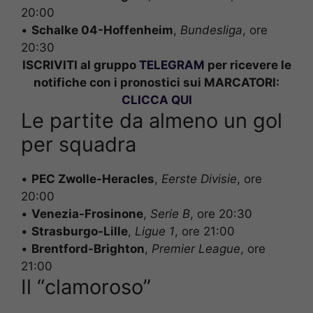
20:00
•
Schalke 04-Hoffenheim
,
Bundesliga
, ore
20:30
ISCRIVITI al gruppo
TELEGRAM
per ricevere le
notifiche con i pronostici sui MARCATORI:
CLICCA QUI
Le partite da almeno un gol
per squadra
•
PEC Zwolle-Heracles
,
Eerste Divisie
, ore
20:00
•
Venezia-Frosinone
,
Serie B
, ore 20:30
•
Strasburgo-Lille
,
Ligue 1
, ore 21:00
•
Brentford-Brighton
,
Premier League
, ore
21:00
Il “clamoroso”