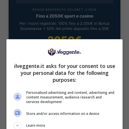
BONUS BENVENUTO GOLDBET: 2.050€
Fino a 2050€ sport e casino
Per i nuovi registrati: 100% fino a 2.000€ in Bonus
Scommesse + 50% del primo deposito fino a 50€
2050€
VERIFICA
ilveggente.it asks for your consent to use
Mostra Informazioni
your personal data for the following
purposes:
Personalised advertising and content, advertising and
content measurement, audience research and
services development
BONUS BENVENUTO LOTTOMATICA: 2050€
Fino a 2050€ bonus scommesse e sport
Store and/or access information on a device
Per i nuovi utenti della piattaforma: 100% fino a 50€ in
Learn more
Bonus Scommesse + 100% fino a 2000€ in Bonus