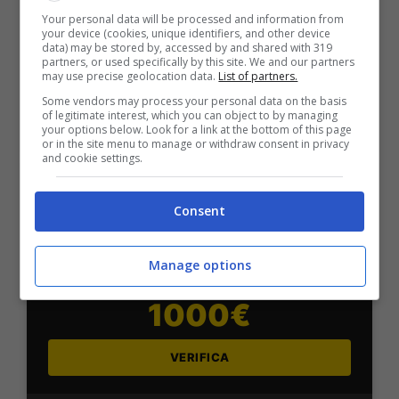
Sport
Your personal data will be processed and information from
2050€
your device (cookies, unique identifiers, and other device
data) may be stored by, accessed by and shared with 319
partners, or used specifically by this site. We and our partners
may use precise geolocation data.
List of partners.
VERIFICA
Some vendors may process your personal data on the basis
of legitimate interest, which you can object to by managing
your options below. Look for a link at the bottom of this page
Mostra Informazioni
or in the site menu to manage or withdraw consent in privacy
and cookie settings.
SNAI
Consent
Bonus Benvenuto Sport: fino a 1.000€
Manage options
50% sul deposito fino a 50€
1000€
VERIFICA