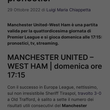
29 Ottobre 2022
di
Luigi Maria Chiappetta
Manchester United-West Ham è una partita
valida per la quattordicesima giornata di
Premier League e si gioca domenica alle 17:15:
pronostici, tv, streaming.
MANCHESTER UNITED –
WEST HAM | domenica ore
17:15
Con il successo in Europa League, nettissimo,
sul non irresistibile Sheriff Tiraspol,
travolto 3-0
a Old Trafford, è salito a sette il numero dei
risultati utili consecutivi del
Manchester