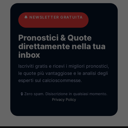
🔔
NEWSLETTER GRATUITA
Pronostici & Quote
direttamente nella tua
inbox
Iscriviti gratis e ricevi i migliori pronostici,
le quote più vantaggiose e le analisi degli
esperti sul calcioscommesse.
🔒 Zero spam. Disiscrizione in qualsiasi momento.
Privacy Policy