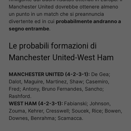
Manchester United dovrebbe ottenere almeno
un punto in un match che si preannuncia
divertente ed in cui
probabilmente andranno a
segno entrambe
.
Le probabili formazioni di
Manchester United-West Ham
MANCHESTER UNITED (4-2-3-1):
De Gea;
Dalot, Maguire, Martinez, Shaw; Casemiro,
Fred; Antony, Bruno Fernandes, Sancho;
Rashford.
WEST HAM (4-2-3-1):
Fabianski; Johnson,
Zouma, Kehrer, Cresswell; Soucek, Rice; Bowen,
Downes, Benrahma; Scamacca.