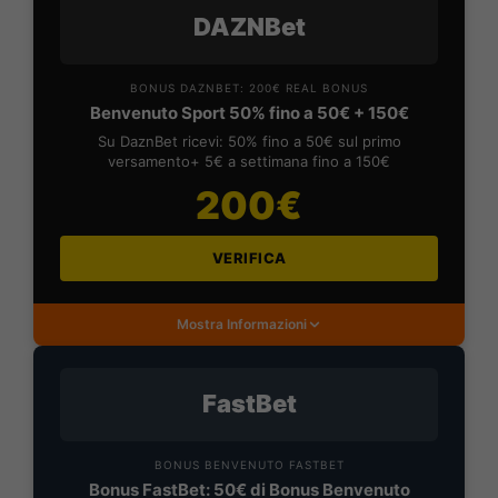
DAZNBet
BONUS DAZNBET: 200€ REAL BONUS
Benvenuto Sport 50% fino a 50€ + 150€
Su DaznBet ricevi: 50% fino a 50€ sul primo
versamento+ 5€ a settimana fino a 150€
200€
VERIFICA
Mostra Informazioni
FastBet
BONUS BENVENUTO FASTBET
Bonus FastBet: 50€ di Bonus Benvenuto