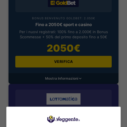
BONUS BENVENUTO GOLDBET: 2.050€
Fino a 2050€ sport e casino
Per i nuovi registrati: 100% fino a 2.000€ in Bonus
Scommesse + 50% del primo deposito fino a 50€
2050€
VERIFICA
Mostra Informazioni
BONUS BENVENUTO LOTTOMATICA: 2050€
Fino a 2050€ bonus scommesse e sport