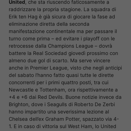
United
, che sta riuscendo faticosamente a
raddrizzare la propria stagione. La squadra di
Erik ten Hag è già sicura di giocare la fase ad
eliminazione diretta della seconda
manifestazione continentale ma per passare il
turno come prima – ed evitare i playoff con le
retrocesse dalla Champions League – dovrà
battere la Real Sociedad giovedì prossimo con
almeno due gol di scarto. Ma serve vincere
anche in Premier League, visto che negli anticipi
del sabato l’hanno fatto quasi tutte le dirette
concorrenti per i primi quattro posti, tra cui
Newcastle e Tottenham, ora rispettivamente a
+4 e +6 dai Red Devils. Buone notizie invece da
Brighton, dove i Seagulls di Roberto De Zerbi
hanno impartito una severissima lezione al
Chelsea dell’ex Graham Potter, spazzato via 4-
1. E in caso di vittoria sul West Ham, lo United