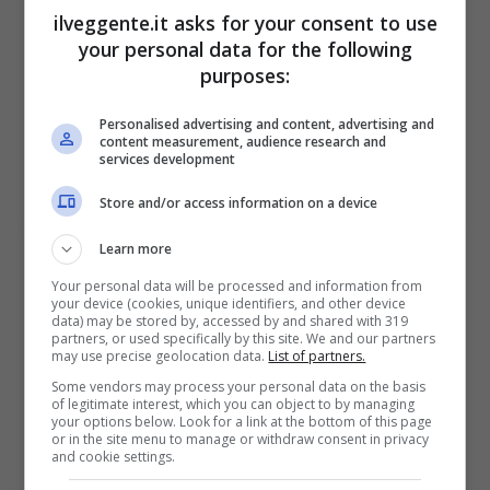
Per i nuovi utenti della piattaforma: 100% fino a 50€ in
ilveggente.it asks for your consent to use
Bonus Scommesse + 100% fino a 2000€ in Bonus
Sport
your personal data for the following
purposes:
2050€
Personalised advertising and content, advertising and
VERIFICA
content measurement, audience research and
services development
Store and/or access information on a device
Mostra Informazioni
Learn more
SNAI
Your personal data will be processed and information from
your device (cookies, unique identifiers, and other device
data) may be stored by, accessed by and shared with 319
partners, or used specifically by this site. We and our partners
Bonus Benvenuto Sport: fino a 1.000€
may use precise geolocation data.
List of partners.
50% sul deposito fino a 50€
Some vendors may process your personal data on the basis
of legitimate interest, which you can object to by managing
1000€
your options below. Look for a link at the bottom of this page
or in the site menu to manage or withdraw consent in privacy
and cookie settings.
VERIFICA