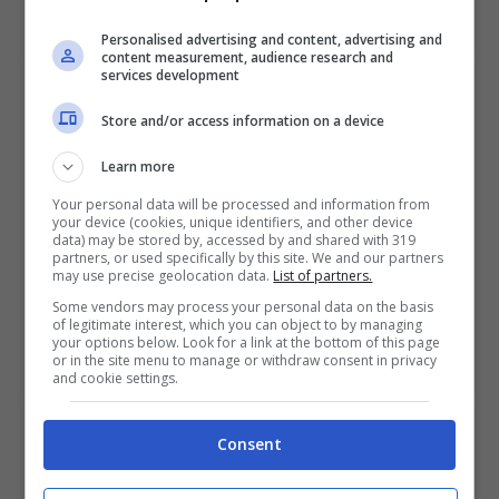
Mostra Informazioni
Personalised advertising and content, advertising and
content measurement, audience research and
services development
SNAI
Store and/or access information on a device
Learn more
Bonus Benvenuto Sport: fino a 1.000€
Your personal data will be processed and information from
50% sul deposito fino a 50€
your device (cookies, unique identifiers, and other device
data) may be stored by, accessed by and shared with 319
1000€
partners, or used specifically by this site. We and our partners
may use precise geolocation data.
List of partners.
Some vendors may process your personal data on the basis
VERIFICA
of legitimate interest, which you can object to by managing
your options below. Look for a link at the bottom of this page
or in the site menu to manage or withdraw consent in privacy
Mostra Informazioni
and cookie settings.
Consent
PlanetWin365