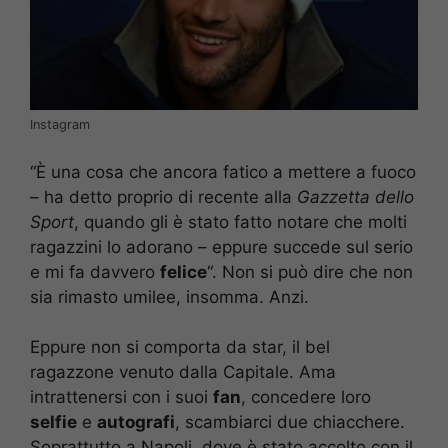
Instagram
“È una cosa che ancora fatico a mettere a fuoco
– ha detto proprio di recente alla
Gazzetta dello
Sport
, quando gli è stato fatto notare che molti
ragazzini lo adorano – eppure succede sul serio
e mi fa davvero
felice
“. Non si può dire che non
sia rimasto umilee, insomma. Anzi.
Eppure non si comporta da star, il bel
ragazzone venuto dalla Capitale. Ama
intrattenersi con i suoi
fan
, concedere loro
selfie
e
autografi
, scambiarci due chiacchere.
Soprattutto a Napoli, dove è stato accolto con il