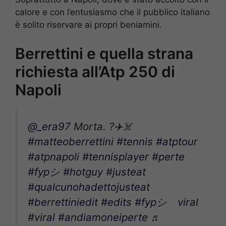
calore e con l’entusiasmo che il pubblico italiano
è solito riservare ai propri beniamini.
Berrettini e quella strana
richiesta all’Atp 250 di
Napoli
@_era97
Morta. ?✈️☠️
#matteoberrettini
#tennis
#atptour
#atpnapoli
#tennisplayer
#perte
#fypシ
#hotguy
#justeat
#qualcunohadettojusteat
#berrettiniedit
#edits
#fypシ゚viral
#viral
#andiamoneiperte
♬