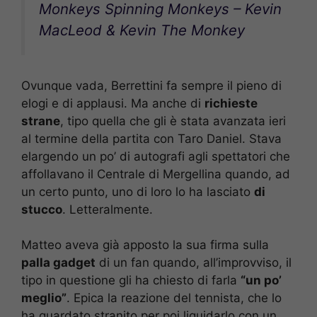
Monkeys Spinning Monkeys – Kevin
MacLeod & Kevin The Monkey
Ovunque vada, Berrettini fa sempre il pieno di
elogi e di applausi. Ma anche di
richieste
strane
, tipo quella che gli è stata avanzata ieri
al termine della partita con Taro Daniel. Stava
elargendo un po’ di autografi agli spettatori che
affollavano il Centrale di Mergellina quando, ad
un certo punto, uno di loro lo ha lasciato
di
stucco
. Letteralmente.
Matteo aveva già apposto la sua firma sulla
palla gadget
di un fan quando, all’improvviso, il
tipo in questione gli ha chiesto di farla
“un po’
meglio”
. Epica la reazione del tennista, che lo
ha guardato stranito per poi liquidarlo con un