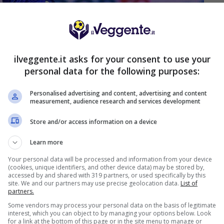
ilveggente.it asks for your consent to use your
personal data for the following purposes:
Personalised advertising and content, advertising and content
measurement, audience research and services development
Store and/or access information on a device
Learn more
arsi sfuggire Felipe
Anderson
, tornato alla Lazio
Your personal data will be processed and information from your device
 Portogallo. Il brasiliano spera di rilanciarsi nella
(cookies, unique identifiers, and other device data) may be stored by,
ordo, e il ruolo di esterno destro nel 4-3-3 di
accessed by and shared with 319 partners, or used specifically by this
site. We and our partners may use precise geolocation data.
List of
partners.
Some vendors may process your personal data on the basis of legitimate
saliranno alle stelle, ma che potrebbero fare la
interest, which you can object to by managing your options below. Look
for a link at the bottom of this page or in the site menu to manage or