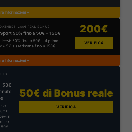
ra Informazioni
200€
DAZNBET: 200€ REAL BONUS
Sport 50% fino a 50€ + 150€
ricevi: 50% fino a 50€ sul primo
VERIFICA
o+ 5€ a settimana fino a 150€
ra Informazioni
NUTO
: 50€
50€ di Bonus reale
enuto
se
dice
VERIFICA
se di
evi il
primo
a 50€