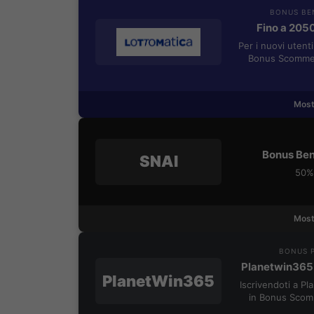
BONUS BE
Fino a 205
Per i nuovi utent
Bonus Scommes
Most
Bonus Ben
SNAI
50% 
Most
BONUS P
Planetwin365
PlanetWin365
Iscrivendoti a P
in Bonus Scom