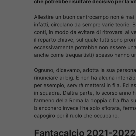
che potrebbe risultare decisivo per la vi
Allestire un buon centrocampo non è mai s
infatti, circolano da sempre varie teorie. B
conti, in modo da evitare di ritrovarsi al 
il reparto chiave, sul quale tutti sono pro
eccessivamente potrebbe non essere una sc
anche come trequartisti) spesso hanno una
Ognuno, dicevamo, adotta la sua personale 
rinunciare ai big. E non ha alcuna intenz
per esempio, servirà mettersi in fila. Ed es
in squadra. D’altra parte, lo scorso ann
l’armeno della Roma la doppia cifra l’ha s
bianconero invece l’ha solo sfiorata, fer
capogiro per il ruolo che occupano.
Fantacalcio 2021-2022,