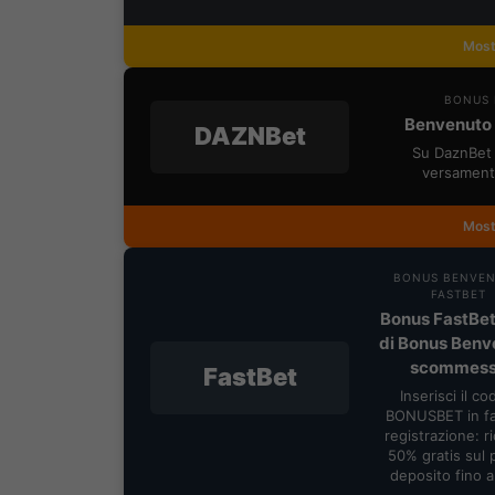
Most
BONUS 
Benvenuto 
DAZNBet
Su DaznBet 
versament
Most
BONUS BENVE
FASTBET
Bonus FastBet
di Bonus Benv
scommes
FastBet
Inserisci il co
BONUSBET in fa
registrazione: ric
50% gratis sul 
deposito fino 