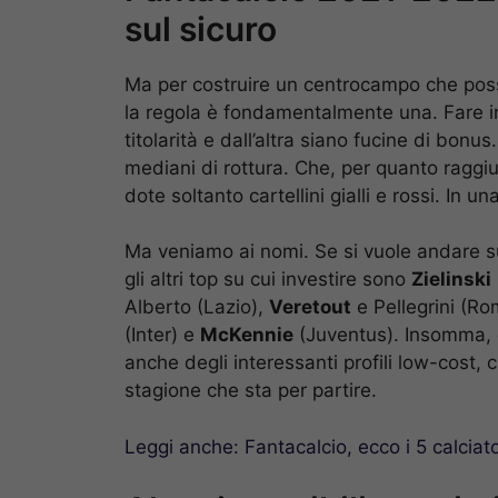
sul sicuro
Ma per costruire un centrocampo che poss
la regola è fondamentalmente una. Fare in
titolarità e dall’altra siano fucine di bonu
mediani di rottura. Che, per quanto raggiu
dote soltanto cartellini gialli e rossi. In u
Ma veniamo ai nomi. Se si vuole andare sul
gli altri top su cui investire sono
Zielinski
Alberto (Lazio),
Veretout
e Pellegrini (Ro
(Inter) e
McKennie
(Juventus). Insomma, 
anche degli interessanti profili low-cost,
stagione che sta per partire.
Leggi anche: Fantacalcio, ecco i 5 calciat