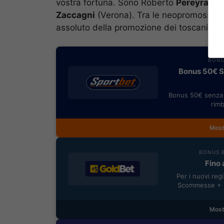
vostra fortuna. Sono Roberto
Pereyra
(Ud
Zaccagni
(Verona). Tra le neopromosse 
assoluto della promozione dei toscani dall
BONU
Bonus 50€ SE
Bonus 50€ senza 
rimb
Most
BONUS B
Fino 
Per i nuovi reg
Scommesse + 5
Most