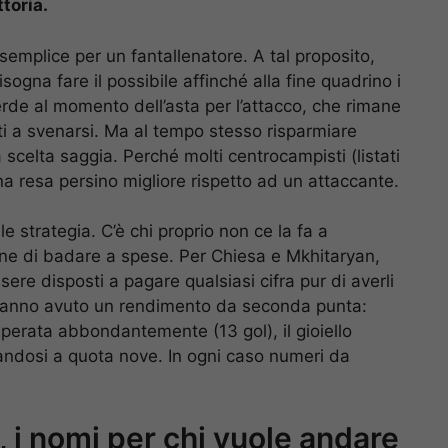
ttoria.
emplice per un fantallenatore. A tal proposito,
isogna fare il possibile affinché alla fine quadrino i
verde al momento dell’asta per l’attacco, che rimane
nti a svenarsi. Ma al tempo stesso risparmiare
elta saggia. Perché molti centrocampisti (listati
 resa persino migliore rispetto ad un attaccante.
strategia. C’è chi proprio non ce la fa a
ione di badare a spese. Per Chiesa e Mkhitaryan,
sere disposti a pagare qualsiasi cifra pur di averli
o hanno avuto un rendimento da seconda punta:
uperata abbondantemente (13 gol), il gioiello
mandosi a quota nove. In ogni caso numeri da
 i nomi per chi vuole andare