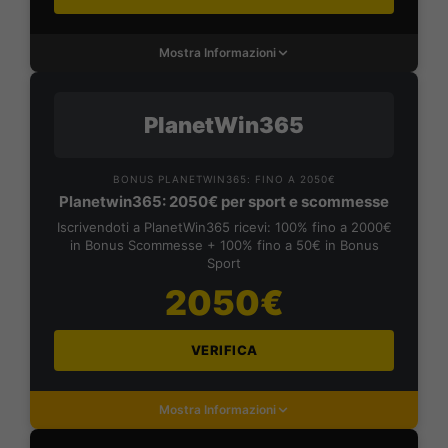
Mostra Informazioni
PlanetWin365
BONUS PLANETWIN365: FINO A 2050€
Planetwin365: 2050€ per sport e scommesse
Iscrivendoti a PlanetWin365 ricevi: 100% fino a 2000€
in Bonus Scommesse + 100% fino a 50€ in Bonus
Sport
2050€
VERIFICA
Mostra Informazioni