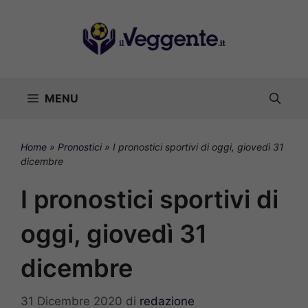
Vai
al
contenuto
MENU
Home
»
Pronostici
»
I pronostici sportivi di oggi, giovedì 31
dicembre
I pronostici sportivi di
oggi, giovedì 31
dicembre
31 Dicembre 2020
di
redazione