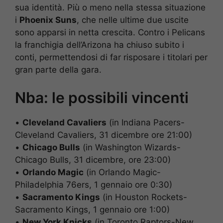
sua identità. Più o meno nella stessa situazione
i
Phoenix Suns
, che nelle ultime due uscite
sono apparsi in netta crescita. Contro i Pelicans
la franchigia dell’Arizona ha chiuso subito i
conti, permettendosi di far risposare i titolari per
gran parte della gara.
Nba: le possibili vincenti
•
Cleveland Cavaliers
(in Indiana Pacers-
Cleveland Cavaliers, 31 dicembre ore 21:00)
•
Chicago Bulls
(in Washington Wizards-
Chicago Bulls, 31 dicembre, ore 23:00)
•
Orlando Magic
(in Orlando Magic-
Philadelphia 76ers, 1 gennaio ore 0:30)
•
Sacramento Kings
(in Houston Rockets-
Sacramento Kings, 1 gennaio ore 1:00)
•
New York Knicks
(in Toronto Raptors-New