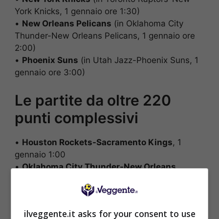
York Knicks, 1 gennaio ore 1:30)
•
New Orleans Pelicans
(in Oklahoma City
Thunder-New Orleans Pelicans, 1 gennaio ore
2:00)
•
Phoenix Suns
(in Utah Jazz-Phoenix Suns, 1
gennaio ore 3:00)
Le partite da oltre 220
punti complessivi
•
Houston Rockets-Sacramento Kings
, 1
gennaio 1:00
•
Oklahoma City Thunder-New Orleans
Pelicans
, 1 gennaio ore 2:00
•
Utah Jazz-Phoenix Suns
, 1 gennaio ore 3:00
ilveggente.it asks for your consent to use