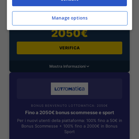
BONUS BENVENUTO GOLDBET: 2.050€
Fino a 2050€ sport e casino
Per i nuovi registrati: 100% fino a 2.000€ in Bonus
Manage options
Scommesse + 50% del primo deposito fino a 50€
2050€
VERIFICA
Mostra Informazioni
BONUS BENVENUTO LOTTOMATICA: 2050€
Fino a 2050€ bonus scommesse e sport
Per i nuovi utenti della piattaforma: 100% fino a 50€ in
Bonus Scommesse + 100% fino a 2000€ in Bonus
Sport