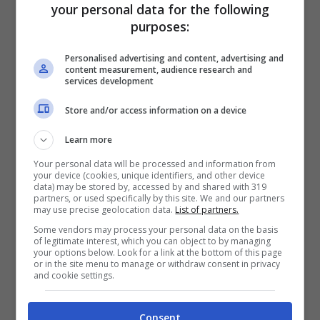
your personal data for the following
purposes:
Personalised advertising and content, advertising and
BONUS SPORTBET: 100€ SUBITO
content measurement, audience research and
Bonus 50€ SENZA deposito + fino a 50€ di
services development
rimborso
Store and/or access information on a device
Bonus 50€ senza deposito sport + fino a 50€ di
bonus rimborso sul primo deposito
Learn more
200€
Your personal data will be processed and information from
your device (cookies, unique identifiers, and other device
data) may be stored by, accessed by and shared with 319
VERIFICA
partners, or used specifically by this site. We and our partners
may use precise geolocation data.
List of partners.
Some vendors may process your personal data on the basis
Mostra Informazioni
of legitimate interest, which you can object to by managing
your options below. Look for a link at the bottom of this page
or in the site menu to manage or withdraw consent in privacy
and cookie settings.
Consent