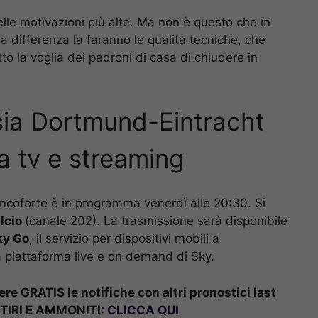
elle motivazioni più alte. Ma non è questo che in
a differenza la faranno le qualità tecniche, che
o la voglia dei padroni di casa di chiudere in
ia Dortmund-Eintracht
ta tv e streaming
ncoforte è in programma venerdì alle 20:30. Si
lcio
(canale 202). La trasmissione sarà disponibile
ky Go
, il servizio per dispositivi mobili a
la piattaforma live e on demand di Sky.
ere GRATIS le notifiche con altri pronostici last
 TIRI E AMMONITI:
CLICCA QUI