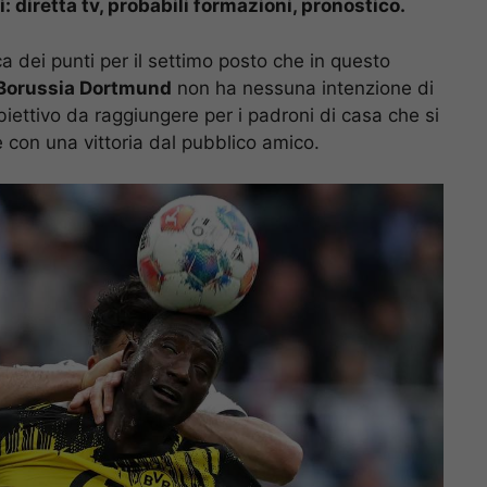
: diretta tv, probabili formazioni, pronostico.
a dei punti per il settimo posto che in questo
Borussia Dortmund
non ha nessuna intenzione di
iettivo da raggiungere per i padroni di casa che si
e con una vittoria dal pubblico amico.