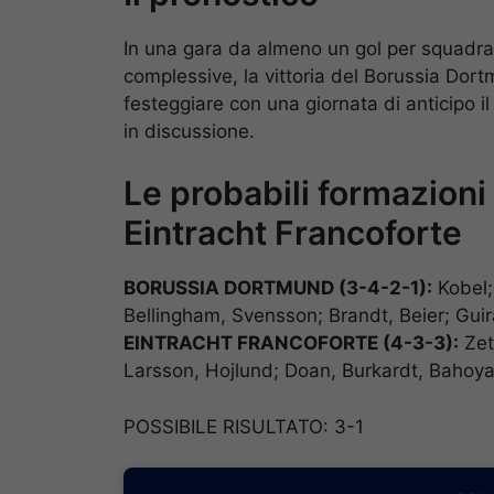
In una gara da almeno un gol per squadra
complessive, la vittoria del Borussia Dor
festeggiare con una giornata di anticipo i
in discussione.
Le probabili formazion
Eintracht Francoforte
BORUSSIA DORTMUND (3-4-2-1):
Kobel;
Bellingham, Svensson; Brandt, Beier; Guir
EINTRACHT FRANCOFORTE (4-3-3):
Zet
Larsson, Hojlund; Doan, Burkardt, Bahoya
POSSIBILE RISULTATO: 3-1