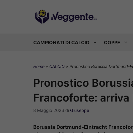
Vai
al
contenuto
CAMPIONATI DI CALCIO
COPPE
Home
»
CALCIO
»
Pronostico Borussia Dortmund-Ein
Pronostico Boruss
Francoforte: arriva 
8 Maggio 2026
di
Giuseppe
Borussia Dortmund-Eintracht Francoforte