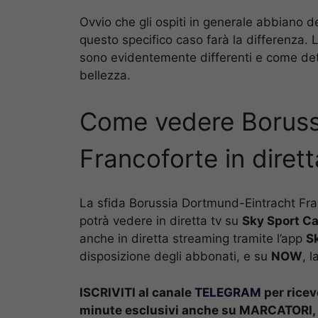
Ovvio che gli ospiti in generale abbiano d
questo specifico caso farà la differenza. L
sono evidentemente differenti e come dett
bellezza.
Come vedere Boruss
Francoforte in diret
La sfida Borussia Dortmund-Eintracht Fra
potrà vedere in diretta tv su
Sky Sport Ca
anche in diretta streaming tramite l’app
S
disposizione degli abbonati, e su
NOW
, 
ISCRIVITI al canale
TELEGRAM
per ricev
minute esclusivi anche su MARCATORI,