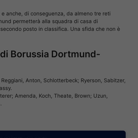
 e anche, di conseguenza, da almeno tre reti
tmund permetterà alla squadra di casa di
l secondo posto in classifica. Una sfida che non è
i di Borussia Dortmund-
 Reggiani, Anton, Schlotterbeck; Ryerson, Sabitzer,
assy.
terer; Amenda, Koch, Theate, Brown; Uzun,
.