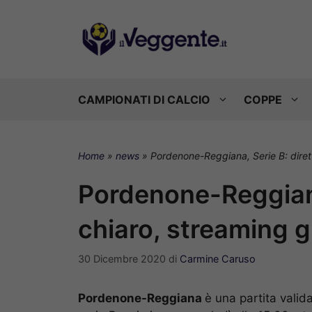
Vai
al
contenuto
CAMPIONATI DI CALCIO
COPPE
Home
»
news
»
Pordenone-Reggiana, Serie B: dirett
Pordenone-Reggiana,
chiaro, streaming g
30 Dicembre 2020
di
Carmine Caruso
Pordenone-Reggiana
è una partita valid