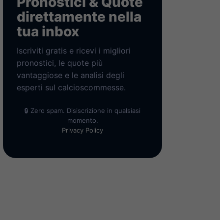
Pronostici & Quote
direttamente nella
tua inbox
Iscriviti gratis e ricevi i migliori
pronostici, le quote più
vantaggiose e le analisi degli
esperti sul calcioscommesse.
🔒 Zero spam. Disiscrizione in qualsiasi
momento.
Privacy Policy