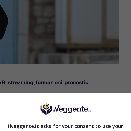
 B: streaming, formazioni, pronostici
Reggiana in diretta tv e
edì alle 15:00 allo stadio “Teghil” di Lignano
ilveggente.it asks for your consent to use your