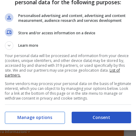
 chiaro su Rai Sport (canale 227 del decoder e 57
personal data for the following purposes:
sione sarà disponibile anche in diretta streaming
smartphone, pc e tablet.
Personalised advertising and content, advertising and content
measurement, audience research and services development
i di Pordenone-Reggiana
Store and/or access information on a device
Learn more
Vogliacco, Camporese, Falasco; Zammarini, Calò,
Your personal data will be processed and information from your device
(cookies, unique identifiers, and other device data) may be stored by,
sta, Martinelli; Libutti, Muratore, Varone,
accessed by and shared with 319 partners, or used specifically by this
site. We and our partners may use precise geolocation data.
List of
partners.
Some vendors may process your personal data on the basis of legitimate
interest, which you can object to by managing your options below. Look
S SPORTBET: 100€ SUBITO
200€
for a link at the bottom of this page or in the site menu to manage or
NZA deposito + fino a 50€ di
withdraw consent in privacy and cookie settings.
rimborso
VERIFICA
deposito sport + fino a 50€ di bonus
Manage options
Consent
orso sul primo deposito
ra Informazioni