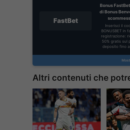
Bonus FastBet
di Bonus Benv
scommes
FastBet
Inserisci il co
BONUSBET in fa
registrazione: ric
50% gratis sul 
deposito fino 
Most
Altri contenuti che potr