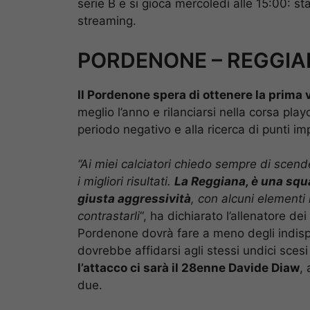
serie B e si gioca mercoledì alle 15:00: sta
streaming.
PORDENONE – REGGIANA
Il Pordenone spera di ottenere la prima 
meglio l’anno e rilanciarsi nella corsa pla
periodo negativo e alla ricerca di punti im
“Ai miei calciatori chiedo sempre di scend
i migliori risultati.
La Reggiana, è una squ
giusta aggressività
, con alcuni elementi
contrastarli
“, ha dichiarato l’allenatore dei 
Pordenone dovrà fare a meno degli indispo
dovrebbe affidarsi agli stessi undici sce
l’attacco ci sarà il 28enne Davide Diaw
,
due.