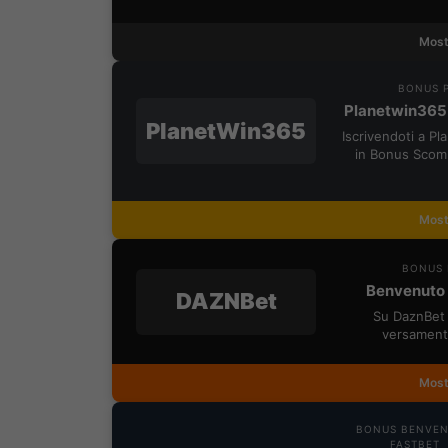
Most
BONUS P
Planetwin365
PlanetWin365
Iscrivendoti a P
in Bonus Scom
Most
BONUS 
Benvenuto 
DAZNBet
Su DaznBet 
versament
Most
BONUS BENVE
FASTBET