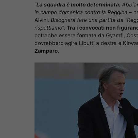
“
La squadra è molto determinata.
Abbiam
in campo domenica contro la Reggina –
h
Alvini
.
Bisognerà fare una partita da “Reg
rispettiamo
“.
Tra i convocati non figuran
potrebbe essere formata da Gyamfi, Costa e
dovrebbero agire Libutti a destra e Kirwa
Zamparo.