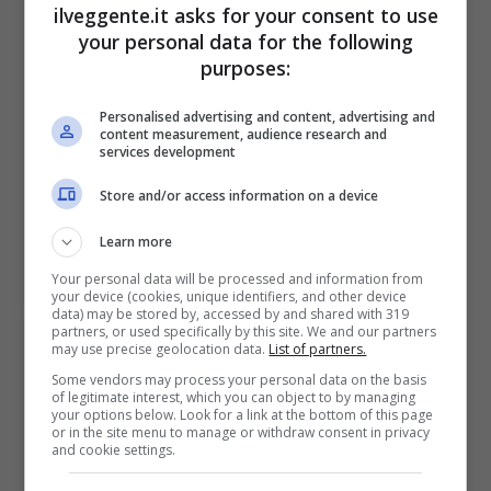
ilveggente.it asks for your consent to use
your personal data for the following
BONUS BENVENUTO GOLDBET: 2.050€
purposes:
Fino a 2050€ sport e casino
Per i nuovi registrati: 100% fino a 2.000€ in Bonus
Personalised advertising and content, advertising and
Scommesse + 50% del primo deposito fino a 50€
content measurement, audience research and
services development
2050€
Store and/or access information on a device
VERIFICA
Learn more
Your personal data will be processed and information from
Mostra Informazioni
your device (cookies, unique identifiers, and other device
data) may be stored by, accessed by and shared with 319
partners, or used specifically by this site. We and our partners
may use precise geolocation data.
List of partners.
Some vendors may process your personal data on the basis
of legitimate interest, which you can object to by managing
your options below. Look for a link at the bottom of this page
BONUS BENVENUTO LOTTOMATICA: 2050€
or in the site menu to manage or withdraw consent in privacy
and cookie settings.
Fino a 2050€ bonus scommesse e sport
Per i nuovi utenti della piattaforma: 100% fino a 50€ in