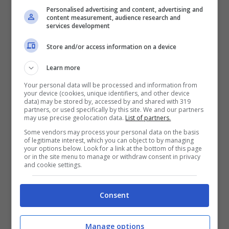
Personalised advertising and content, advertising and
VERIFICA
content measurement, audience research and
services development
Mostra Informazioni
Store and/or access information on a device
Learn more
Your personal data will be processed and information from
your device (cookies, unique identifiers, and other device
data) may be stored by, accessed by and shared with 319
partners, or used specifically by this site. We and our partners
BONUS BENVENUTO LOTTOMATICA: 2050€
may use precise geolocation data.
List of partners.
Fino a 2050€ bonus scommesse e sport
Some vendors may process your personal data on the basis
Per i nuovi utenti della piattaforma: 100% fino a 50€ in
of legitimate interest, which you can object to by managing
Bonus Scommesse + 100% fino a 2000€ in Bonus
your options below. Look for a link at the bottom of this page
Sport
or in the site menu to manage or withdraw consent in privacy
and cookie settings.
2050€
Consent
VERIFICA
Manage options
Mostra Informazioni