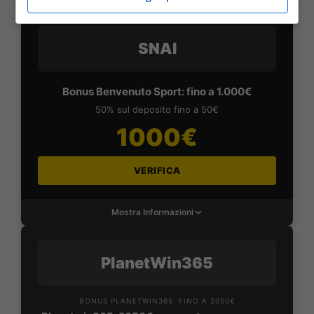
SNAI
Bonus Benvenuto Sport: fino a 1.000€
50% sul deposito fino a 50€
1000€
VERIFICA
Mostra Informazioni
PlanetWin365
BONUS PLANETWIN365: FINO A 2050€