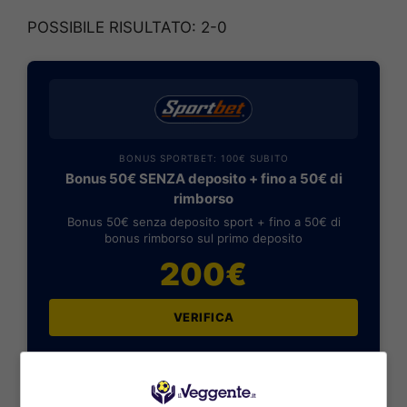
POSSIBILE RISULTATO: 2-0
BONUS SPORTBET: 100€ SUBITO
Bonus 50€ SENZA deposito + fino a 50€ di
rimborso
Bonus 50€ senza deposito sport + fino a 50€ di
bonus rimborso sul primo deposito
200€
VERIFICA
Mostra Informazioni