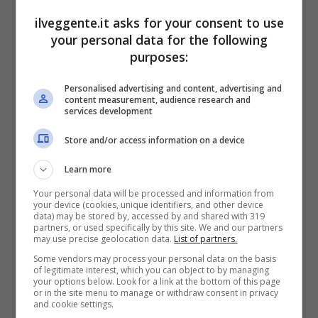
ilveggente.it asks for your consent to use
your personal data for the following
purposes:
BONUS BENVENUTO GOLDBET: 2.050€
Fino a 2050€ sport e casino
Personalised advertising and content, advertising and
Per i nuovi registrati: 100% fino a 2.000€ in Bonus
content measurement, audience research and
Scommesse + 50% del primo deposito fino a 50€
services development
2050€
Store and/or access information on a device
Learn more
VERIFICA
Your personal data will be processed and information from
your device (cookies, unique identifiers, and other device
Mostra Informazioni
data) may be stored by, accessed by and shared with 319
partners, or used specifically by this site. We and our partners
may use precise geolocation data.
List of partners.
Some vendors may process your personal data on the basis
of legitimate interest, which you can object to by managing
your options below. Look for a link at the bottom of this page
or in the site menu to manage or withdraw consent in privacy
and cookie settings.
BONUS BENVENUTO LOTTOMATICA: 2050€