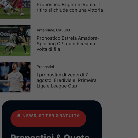
Pronostico Brighton-Roma: il
ritiro si chiude con una vittoria
Anteprime
,
CALCIO
Pronostico Estrela Amadora-
Sporting CP: quindicesima
volta di fila
Pronostici
I pronostici di venerdì 7
agosto: Eredivisie, Primeira
Liga e League Cup
🔔
NEWSLETTER GRATUITA
Pronostici & Quote