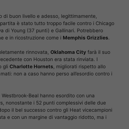
 di buon livello e adesso, legittimamente,
partita è stato tutto troppo facile contro i Chicago
a di Young (37 punti) e Gallinari. Potrebbero
e e in ricostruzione come i
Memphis Grizzlies
.
pletamente rinnovata,
Oklahoma City
farà il suo
recedente con Houston era stata rinviata. I
 gli
Charlotte Hornets
, migliorati rispetto allo
ti: non a caso hanno perso all’esordio contro i
a Westbrook-Beal hanno esordito con una
s, nonostante i 52 punti complessivi delle due
opo il bel successo contro gli Heat vicecampioni
a e con un margine di vantaggio ridotto, ma i