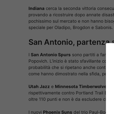
Indiana
cerca la seconda vittoria consecu
provando a ricostruire dopo annate disastr
pochissimo sul mercato e non hanno bisogn
speciale per Oladipo, Brogdon e Sabonis.
San Antonio, partenza a
I
San Antonio Spurs
sono partiti a fari s
Popovich. L’inizio è stato sfavillante con i
probabilità che si ripetano anche contro i
come hanno dimostrato nella sfida, persa,
Utah Jazz
e
Minnesota Timberwolves
so
rispettivamente contro Portland Trail Bla
oltre 110 punti e non è da escludere che 
I nuovi
Phoenix Suns
del trio Paul-Booker