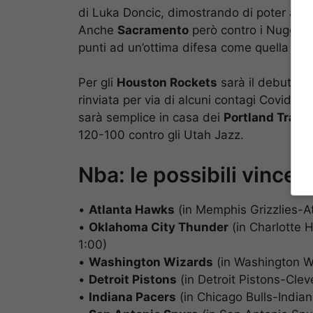
di Luka Doncic, dimostrando di poter ambi
Anche
Sacramento
però contro i Nugget
punti ad un’ottima difesa come quella di 
Per gli
Houston Rockets
sarà il debutto 
rinviata per via di alcuni contagi Covid. 
sarà semplice in casa dei
Portland Trail 
120-100 contro gli Utah Jazz.
Nba: le possibili vincent
•
Atlanta Hawks
(in Memphis Grizzlies-A
•
Oklahoma City Thunder
(in Charlotte 
1:00)
•
Washington Wizards
(in Washington W
•
Detroit Pistons
(in Detroit Pistons-Cle
•
Indiana Pacers
(in Chicago Bulls-India