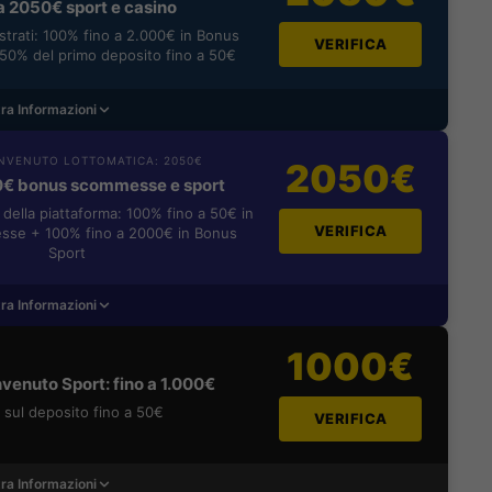
a 2050€ sport e casino
istrati: 100% fino a 2.000€ in Bonus
VERIFICA
0% del primo deposito fino a 50€
ra Informazioni
NVENUTO LOTTOMATICA: 2050€
2050€
0€ bonus scommesse e sport
i della piattaforma: 100% fino a 50€ in
VERIFICA
se + 100% fino a 2000€ in Bonus
Sport
ra Informazioni
1000€
venuto Sport: fino a 1.000€
sul deposito fino a 50€
VERIFICA
ra Informazioni