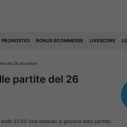
PRONOSTICI
BONUS SCOMMESSE
LIVESCORE
LE
rtite del 26 dicembre
lle partite del 26
 dalle 23:00 (ora italiana) si giocano dieci partite: