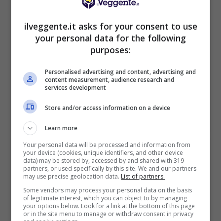
BONUS BENVENUTO LOTTOMATICA: 2050€
Fino a 2050€ bonus scommesse e sport
ilveggente.it asks for your consent to use
Per i nuovi utenti della piattaforma: 100% fino a 50€ in
your personal data for the following
Bonus Scommesse + 100% fino a 2000€ in Bonus
purposes:
Sport
2050€
Personalised advertising and content, advertising and
content measurement, audience research and
services development
VERIFICA
Store and/or access information on a device
Mostra Informazioni
Learn more
Your personal data will be processed and information from
your device (cookies, unique identifiers, and other device
SNAI
data) may be stored by, accessed by and shared with 319
partners, or used specifically by this site. We and our partners
may use precise geolocation data.
List of partners.
Bonus Benvenuto Sport: fino a 1.000€
Some vendors may process your personal data on the basis
of legitimate interest, which you can object to by managing
50% sul deposito fino a 50€
your options below. Look for a link at the bottom of this page
or in the site menu to manage or withdraw consent in privacy