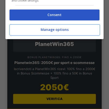
1000€
and cookie settings.
VERIFICA
Consent
Mostra Informazioni
Manage options
PlanetWin365
BONUS PLANETWIN365: FINO A 2050€
Planetwin365: 2050€ per sport e scommesse
Iscrivendoti a PlanetWin365 ricevi: 100% fino a 2000€
in Bonus Scommesse + 100% fino a 50€ in Bonus
Sport
2050€
VERIFICA