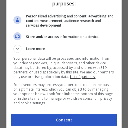
purposes:
Scommesse + 50% del primo deposito fino a 50€
2050€
Personalised advertising and content, advertising and
content measurement, audience research and
services development
VERIFICA
Store and/or access information on a device
Mostra Informazioni
Learn more
Your personal data will be processed and information from
your device (cookies, unique identifiers, and other device
data) may be stored by, accessed by and shared with 319
partners, or used specifically by this site. We and our partners
may use precise geolocation data.
List of partners.
BONUS BENVENUTO LOTTOMATICA: 2050€
Some vendors may process your personal data on the basis
Fino a 2050€ bonus scommesse e sport
of legitimate interest, which you can object to by managing
your options below. Look for a link at the bottom of this page
Per i nuovi utenti della piattaforma: 100% fino a 50€ in
or in the site menu to manage or withdraw consent in privacy
Bonus Scommesse + 100% fino a 2000€ in Bonus
and cookie settings.
Sport
2050€
Consent