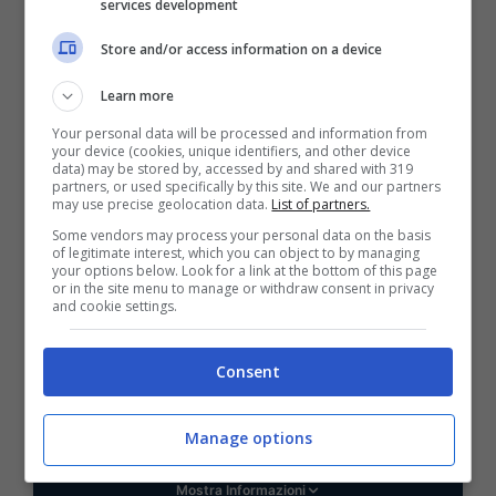
services development
Store and/or access information on a device
VERIFICA
Learn more
Mostra Informazioni
Your personal data will be processed and information from
your device (cookies, unique identifiers, and other device
data) may be stored by, accessed by and shared with 319
partners, or used specifically by this site. We and our partners
may use precise geolocation data.
List of partners.
Some vendors may process your personal data on the basis
of legitimate interest, which you can object to by managing
BONUS BENVENUTO GOLDBET: 2.050€
your options below. Look for a link at the bottom of this page
Fino a 2050€ sport e casino
or in the site menu to manage or withdraw consent in privacy
and cookie settings.
Per i nuovi registrati: 100% fino a 2.000€ in Bonus
Scommesse + 50% del primo deposito fino a 50€
2050€
Consent
VERIFICA
Manage options
Mostra Informazioni