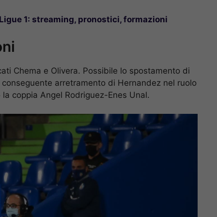
igue 1: streaming, pronostici, formazioni
oni
cati Chema e Olivera. Possibile lo spostamento di
 il conseguente arretramento di Hernandez nel ruolo
o la coppia Angel Rodriguez-Enes Unal.