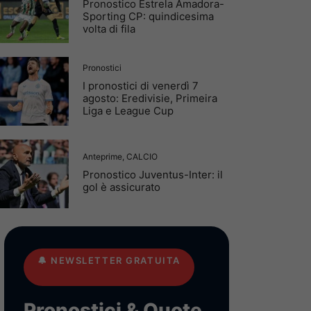
Pronostico Estrela Amadora-
Sporting CP: quindicesima
volta di fila
Pronostici
I pronostici di venerdì 7
agosto: Eredivisie, Primeira
Liga e League Cup
Anteprime
,
CALCIO
Pronostico Juventus-Inter: il
gol è assicurato
🔔
NEWSLETTER GRATUITA
Pronostici & Quote