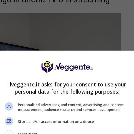
ilveggente.it asks for your consent to use your
personal data for the following purposes:
Personalised advertising and content, advertising and content
measurement, audience research and services development
Store and/or access information on a device