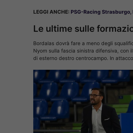
LEGGI ANCHE:
PSG-Racing Strasburgo, L
Le ultime sulle formazi
Bordalas dovrà fare a meno degli squalifi
Nyom sulla fascia sinistra difensiva, con
di esterno destro centrocampo. In attacc