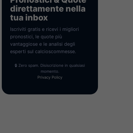
direttamente nella
tua inbox
Iscriviti gratis e ricevi i migliori
pronostici, le quote più
vantaggiose e le analisi degli
esperti sul calcioscommesse.
🔒 Zero spam. Disiscrizione in qualsiasi
momento.
Privacy Policy