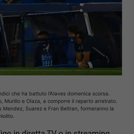
ici che ha battuto l’Alaves domenica scorsa.
 Murillo e Olaza, a comporre il reparto arretrato.
is Mendez, Suarez e Fran Beltran, formeranno la
Nolito.
go in diretta TV o in streaming