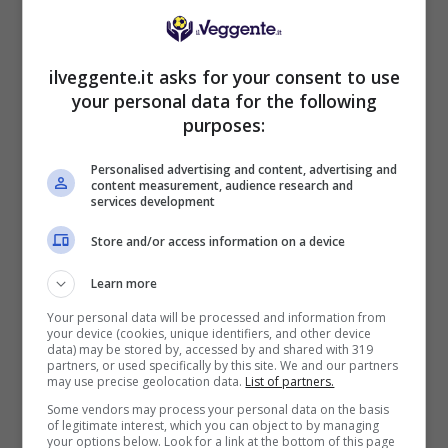
Mostra Informazioni
ilveggente.it asks for your consent to use
your personal data for the following
purposes:
Personalised advertising and content, advertising and
BONUS BENVENUTO GOLDBET: 2.050€
content measurement, audience research and
Fino a 2050€ sport e casino
services development
Per i nuovi registrati: 100% fino a 2.000€ in Bonus
Store and/or access information on a device
Scommesse + 50% del primo deposito fino a 50€
2050€
Learn more
Your personal data will be processed and information from
VERIFICA
your device (cookies, unique identifiers, and other device
data) may be stored by, accessed by and shared with 319
partners, or used specifically by this site. We and our partners
may use precise geolocation data.
List of partners.
Mostra Informazioni
Some vendors may process your personal data on the basis
of legitimate interest, which you can object to by managing
your options below. Look for a link at the bottom of this page