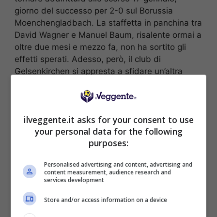
giorno del successo per 2-0 sul Borussia
Moenchengladbach. La staffetta in panchina tra
David Wagner e Manuel Baum, risalente ormai a
oltre due mesi e mezzo fa, non ha sortito gli
effetti sperati. Adesso, però, il club di
Gelsenkirchen si appresta a sfidare un’altra
squadra in difficoltà: ecco perché dovrebbe
quantomeno limitare i danni.
ilveggente.it asks for your consent to use
Essendo reduce da nove sconfitte nelle ultime
your personal data for the following
dieci partite, infatti, nemmeno la neopromossa
purposes:
Arminia Bielefeld può avvicinarsi con grande
fiducia al match in programma alla Veltins
Personalised advertising and content, advertising and
Arena.
content measurement, audience research and
services development
Viste le premesse, quindi, questo delicato
Store and/or access information on a device
scontro diretto per la salvezza si rivelerà
presumibilmente equilibrato e combattuto.