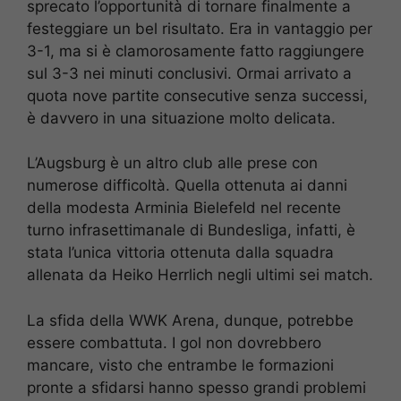
sprecato l’opportunità di tornare finalmente a
festeggiare un bel risultato. Era in vantaggio per
3-1, ma si è clamorosamente fatto raggiungere
sul 3-3 nei minuti conclusivi. Ormai arrivato a
quota nove partite consecutive senza successi,
è davvero in una situazione molto delicata.
L’Augsburg è un altro club alle prese con
numerose difficoltà. Quella ottenuta ai danni
della modesta Arminia Bielefeld nel recente
turno infrasettimanale di Bundesliga, infatti, è
stata l’unica vittoria ottenuta dalla squadra
allenata da Heiko Herrlich negli ultimi sei match.
La sfida della WWK Arena, dunque, potrebbe
essere combattuta. I gol non dovrebbero
mancare, visto che entrambe le formazioni
pronte a sfidarsi hanno spesso grandi problemi