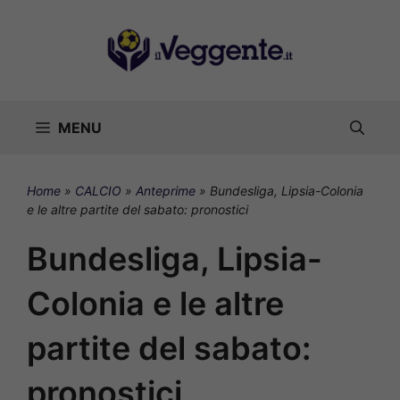
Vai
al
contenuto
MENU
Home
»
CALCIO
»
Anteprime
»
Bundesliga, Lipsia-Colonia
e le altre partite del sabato: pronostici
Bundesliga, Lipsia-
Colonia e le altre
partite del sabato:
pronostici