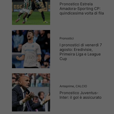
Pronostico Estrela
Amadora-Sporting CP:
quindicesima volta di fila
Pronostici
I pronostici di venerdì 7
agosto: Eredivisie,
Primeira Liga e League
Cup
Anteprime
,
CALCIO
Pronostico Juventus-
Inter: il gol è assicurato