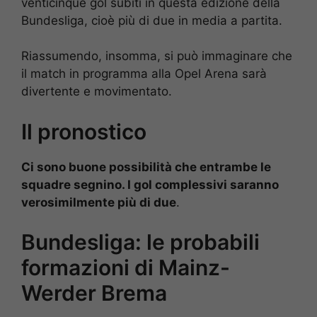
venticinque gol subiti in questa edizione della
Bundesliga, cioè più di due in media a partita.
Riassumendo, insomma, si può immaginare che
il match in programma alla Opel Arena sarà
divertente e movimentato.
Il pronostico
Ci sono buone possibilità che entrambe le
squadre segnino. I gol complessivi saranno
verosimilmente più di due
.
Bundesliga: le probabili
formazioni di Mainz-
Werder Brema