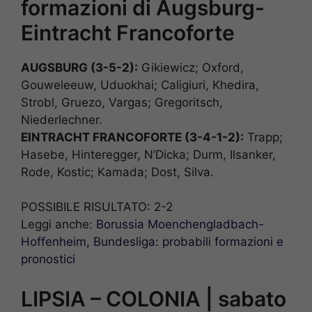
formazioni di Augsburg-
Eintracht Francoforte
AUGSBURG (3-5-2):
Gikiewicz; Oxford,
Gouweleeuw, Uduokhai; Caligiuri, Khedira,
Strobl, Gruezo, Vargas; Gregoritsch,
Niederlechner.
EINTRACHT FRANCOFORTE (3-4-1-2):
Trapp;
Hasebe, Hinteregger, N’Dicka; Durm, Ilsanker,
Rode, Kostic; Kamada; Dost, Silva.
POSSIBILE RISULTATO: 2-2
Leggi anche:
Borussia Moenchengladbach-
Hoffenheim, Bundesliga: probabili formazioni e
pronostici
LIPSIA – COLONIA | sabato