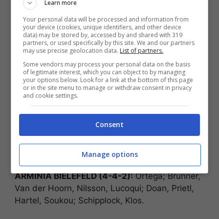
Learn more
Your personal data will be processed and information from
Il pronostico
your device (cookies, unique identifiers, and other device
data) may be stored by, accessed by and shared with 319
partners, or used specifically by this site. We and our partners
may use precise geolocation data.
List of partners.
Un pareggio appare ipotizzabile
.
Some vendors may process your personal data on the basis
of legitimate interest, which you can object to by managing
Bundesliga: le probabili
your options below. Look for a link at the bottom of this page
or in the site menu to manage or withdraw consent in privacy
formazioni di Schalke-
and cookie settings.
Arminia Bielefeld
Consent
SCHALKE (4-2-3-1):
Fahrmann; Stambouli,
Kabak, Sané, Oczipka; Mascarell, Serdar;
Manage options
Skrzybski, Harit, Raman; Boujellab.
ARMINIA BIELEFELD (4-4-2):
Ortega; Brunner,
Van der Hoorn, Nilsson, Lucoqui; Doan, Prietl,
Hartel, Soukou; Schipplock, Klos.