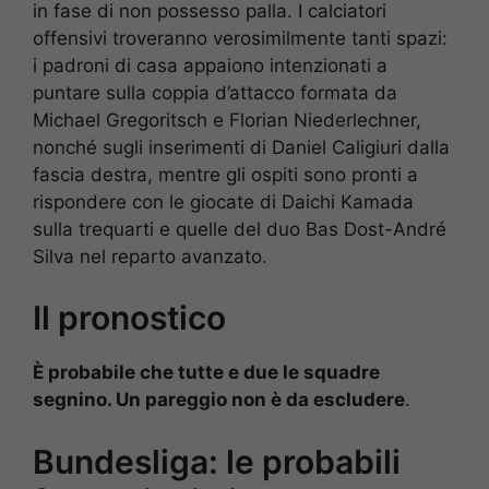
in fase di non possesso palla. I calciatori
offensivi troveranno verosimilmente tanti spazi:
i padroni di casa appaiono intenzionati a
puntare sulla coppia d’attacco formata da
Michael Gregoritsch e Florian Niederlechner,
nonché sugli inserimenti di Daniel Caligiuri dalla
fascia destra, mentre gli ospiti sono pronti a
rispondere con le giocate di Daichi Kamada
sulla trequarti e quelle del duo Bas Dost-André
Silva nel reparto avanzato.
Il pronostico
È probabile che tutte e due le squadre
segnino. Un pareggio non è da escludere
.
Bundesliga: le probabili