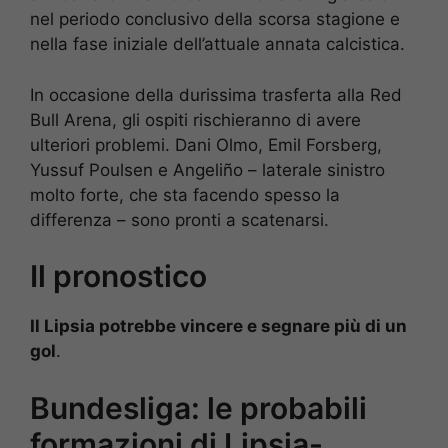
nel periodo conclusivo della scorsa stagione e
nella fase iniziale dell’attuale annata calcistica.
In occasione della durissima trasferta alla Red
Bull Arena, gli ospiti rischieranno di avere
ulteriori problemi. Dani Olmo, Emil Forsberg,
Yussuf Poulsen e Angeliño – laterale sinistro
molto forte, che sta facendo spesso la
differenza – sono pronti a scatenarsi.
Il pronostico
Il Lipsia potrebbe vincere e segnare più di un
gol
.
Bundesliga: le probabili
formazioni di Lipsia-