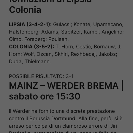
Colonia
LIPSIA (3-4-2-1):
Gulacsi; Konaté, Upamecano,
Halstenberg; Adams, Sabitzer, Kampl, Angeliño;
Olmo, Forsberg; Poulsen.
COLONIA (3-5-2):
T. Horn; Cestic, Bornauw, J.
Horn; Wolf, Ozcan, Skhiri, Rexhbecaj, Jakobs;
Duda, Thielmann.
POSSIBILE RISULTATO: 3-1
MAINZ – WERDER BREMA |
sabato ore 15:30
Il Werder ha fornito una discreta prestazione
contro il Borussia Dortmund. Alla fine, però, si è
arreso per colpa di un clamoroso errore di Jiri