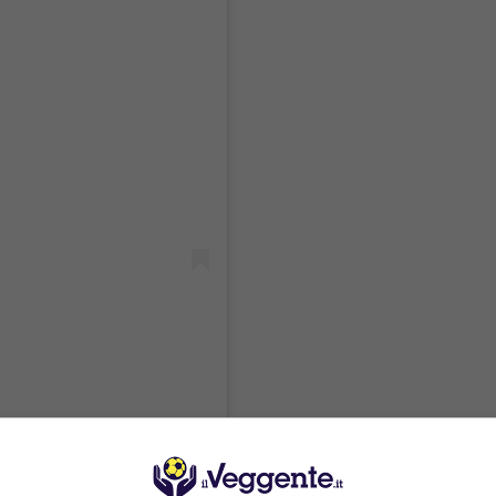
 (@beatricebouchard)
ta Eugenie Bouchard ha ben pensato di attingere