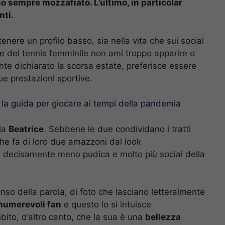
no sempre mozzafiato. L’ultimo, in particolar
nti.
nere un profilo basso, sia nella vita che sui social
e del tennis femminile non ami troppo apparire o
te dichiarato la scorsa estate, preferisce essere
e prestazioni sportive.
 la guida per giocare ai tempi della pandemia
lla
Beatrice
. Sebbene le due condividano i tratti
he fa di loro due amazzoni dal look
è decisamente meno pudica e molto più social della
senso della parola, di foto che lasciano letteralmente
nnumerevoli fan
e questo lo si intuisce
ito, d’altro canto, che la sua è una
bellezza