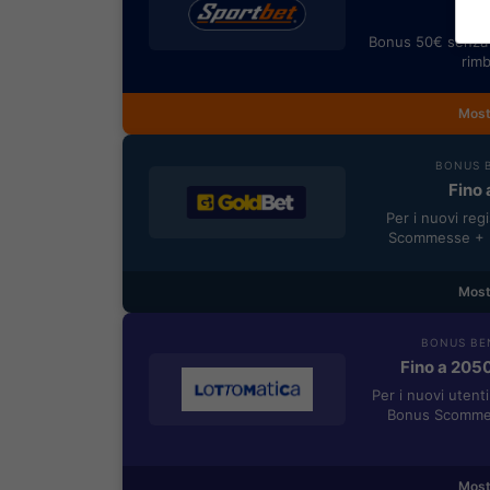
Bonus 50€ senza 
rimb
Most
BONUS B
Fino 
Per i nuovi reg
Scommesse + 5
Most
BONUS BE
Fino a 205
Per i nuovi utent
Bonus Scommes
Most