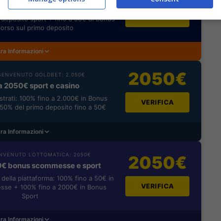
rimborso
VERIFICA
deposito sport + fino a 50€ di bonus
orso sul primo deposito
ra Informazioni
2050€
ENVENUTO GOLDBET: 2.050€
a 2050€ sport e casino
istrati: 100% fino a 2.000€ in Bonus
VERIFICA
0% del primo deposito fino a 50€
ra Informazioni
NVENUTO LOTTOMATICA: 2050€
2050€
0€ bonus scommesse e sport
i della piattaforma: 100% fino a 50€ in
VERIFICA
se + 100% fino a 2000€ in Bonus
Sport
ra Informazioni