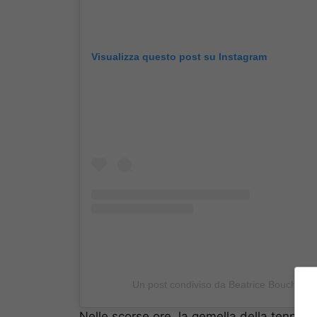
Visualizza questo post su Instagram
Un post condiviso da Beatrice Bouchard
Nelle scorse ore, la gemella della tennis