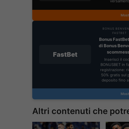
versament
Most
BONUS BENVE
FASTBET
Bonus FastBet
di Bonus Benv
scommes
FastBet
Inserisci il co
BONUSBET in fa
registrazione: ric
50% gratis sul 
deposito fino 
Most
Altri contenuti che potr