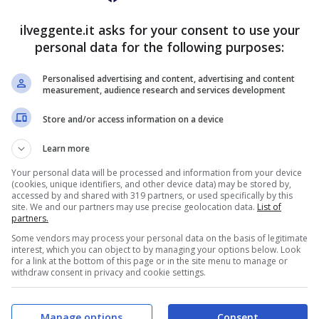
mente ai suoi follower, forse, e per ricordare loro
ilveggente.it asks for your consent to use your
 la sua idea Beatrice ha decisamente fatto centro:
personal data for the following purposes:
zi fatto il pieno di like e di commenti.
Personalised advertising and content, advertising and content
. Posa in un modo così provocante, d’altronde,
measurement, audience research and services development
il volto sia coperto con un cappello a falda larga,
Store and/or access information on a device
to B
scultoreo, le gambe lunghe e affusolate e il
opolo dei social, in tutta la loro innegabile
Learn more
Your personal data will be processed and information from your device
(cookies, unique identifiers, and other device data) may be stored by,
lludendo al paesaggio marittimo che fa da cornice
accessed by and shared with 319 partners, or used specifically by this
site. We and our partners may use precise geolocation data.
List of
gliaia di risposte a tema da parte dei fan. Non
partners.
 loro ha commentato confessandole di voler essere lì
Some vendors may process your personal data on the basis of legitimate
a anche fisicamente.
interest, which you can object to by managing your options below. Look
for a link at the bottom of this page or in the site menu to manage or
withdraw consent in privacy and cookie settings.
S SPORTBET: 100€ SUBITO
200€
NZA deposito + fino a 50€ di
Manage options
Consent