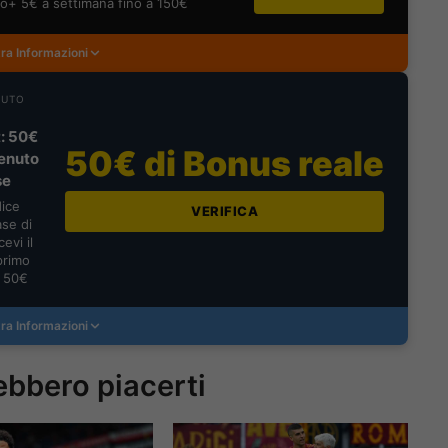
o+ 5€ a settimana fino a 150€
ra Informazioni
NUTO
: 50€
50€ di Bonus reale
enuto
se
dice
VERIFICA
se di
evi il
primo
a 50€
ra Informazioni
ebbero piacerti