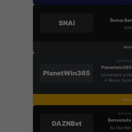
Bonus Ben
SNAI
50% 
Most
BONUS P
Planetwin365
PlanetWin365
Iscrivendoti a P
in Bonus Scom
Most
BONUS 
Benvenuto 
DAZNBet
Su DaznBet 