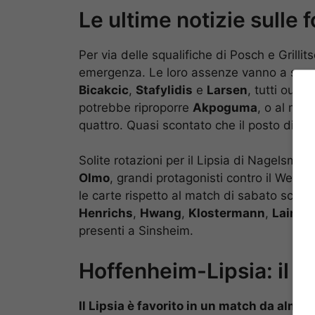
Le ultime notizie sulle 
Per via delle squalifiche di Posch e Grillit
emergenza. Le loro assenze vanno a somm
Bicakcic
,
Stafylidis
e
Larsen
, tutti out p
potrebbe riproporre
Akpoguma
, o al mas
quattro. Quasi scontato che il posto di G
Solite rotazioni per il Lipsia di Nagelsma
Olmo
, grandi protagonisti contro il Werd
le carte rispetto al match di sabato scorso
Henrichs
,
Hwang
,
Klostermann
,
Laimer
presenti a Sinsheim.
Hoffenheim-Lipsia: il p
Il Lipsia è favorito in un match da almeno