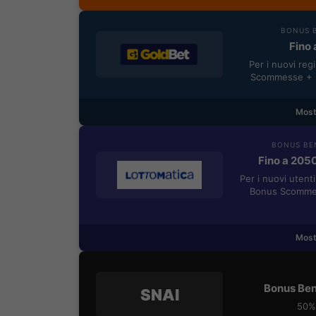
BONUS B
Fino 
Per i nuovi reg
Scommesse + 5
Most
BONUS BE
Fino a 205
Per i nuovi utent
Bonus Scommes
Most
Bonus Ben
SNAI
50% 