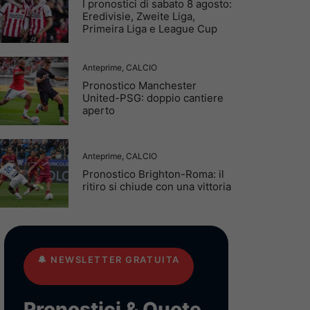
I pronostici di sabato 8 agosto:
Eredivisie, Zweite Liga,
Primeira Liga e League Cup
Anteprime
,
CALCIO
Pronostico Manchester
United-PSG: doppio cantiere
aperto
Anteprime
,
CALCIO
Pronostico Brighton-Roma: il
ritiro si chiude con una vittoria
🔔
NEWSLETTER GRATUITA
Pronostici & Quote