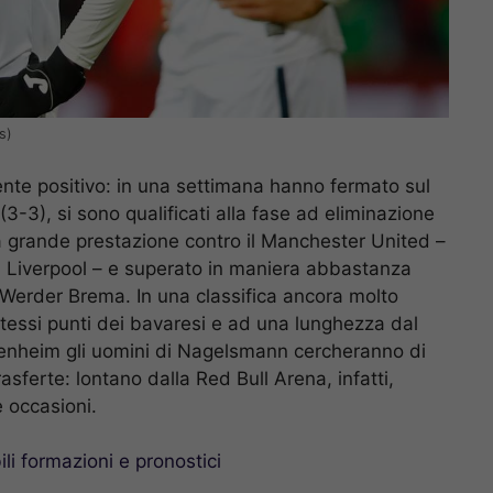
s)
te positivo: in una settimana hanno fermato sul
3-3), si sono qualificati alla fase ad eliminazione
 grande prestazione contro il Manchester United –
 il Liverpool – e superato in maniera abbastanza
 Werder Brema. In una classifica ancora molto
stessi punti dei bavaresi e ad una lunghezza dal
fenheim gli uomini di Nagelsmann cercheranno di
rasferte: lontano dalla Red Bull Arena, infatti,
e occasioni.
ili formazioni e pronostici