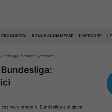
PRONOSTICI
BONUS SCOMMESSE
LIVESCORE
LE
Bundesliga: formazioni, pronostici
 Bundesliga:
ici
icesima giornata di Bundesliga e si gioca