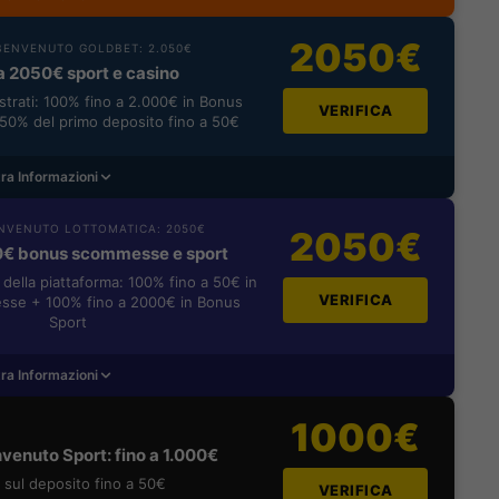
2050€
ENVENUTO GOLDBET: 2.050€
a 2050€ sport e casino
istrati: 100% fino a 2.000€ in Bonus
VERIFICA
0% del primo deposito fino a 50€
ra Informazioni
NVENUTO LOTTOMATICA: 2050€
2050€
0€ bonus scommesse e sport
i della piattaforma: 100% fino a 50€ in
VERIFICA
se + 100% fino a 2000€ in Bonus
Sport
ra Informazioni
1000€
venuto Sport: fino a 1.000€
sul deposito fino a 50€
VERIFICA