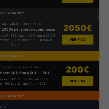
ra Informazioni
LANETWIN365: FINO A 2050€
2050€
: 2050€ per sport e scommesse
lanetWin365 ricevi: 100% fino a 2000€
VERIFICA
messe + 100% fino a 50€ in Bonus
Sport
ra Informazioni
200€
DAZNBET: 200€ REAL BONUS
Sport 50% fino a 50€ + 150€
ricevi: 50% fino a 50€ sul primo
VERIFICA
o+ 5€ a settimana fino a 150€
ra Informazioni
NUTO