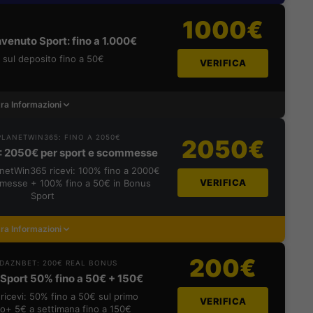
1000€
venuto Sport: fino a 1.000€
sul deposito fino a 50€
VERIFICA
ra Informazioni
LANETWIN365: FINO A 2050€
2050€
: 2050€ per sport e scommesse
lanetWin365 ricevi: 100% fino a 2000€
VERIFICA
messe + 100% fino a 50€ in Bonus
Sport
ra Informazioni
200€
DAZNBET: 200€ REAL BONUS
Sport 50% fino a 50€ + 150€
ricevi: 50% fino a 50€ sul primo
VERIFICA
o+ 5€ a settimana fino a 150€