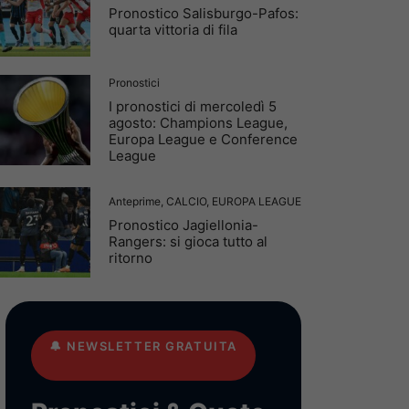
Pronostico Salisburgo-Pafos:
quarta vittoria di fila
Pronostici
I pronostici di mercoledì 5
agosto: Champions League,
Europa League e Conference
League
Anteprime
,
CALCIO
,
EUROPA LEAGUE
Pronostico Jagiellonia-
Rangers: si gioca tutto al
ritorno
🔔
NEWSLETTER GRATUITA