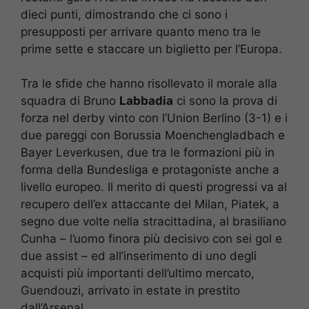
dieci punti, dimostrando che ci sono i
presupposti per arrivare quanto meno tra le
prime sette e staccare un biglietto per l’Europa.
Tra le sfide che hanno risollevato il morale alla
squadra di Bruno
Labbadia
ci sono la prova di
forza nel derby vinto con l’Union Berlino (3-1) e i
due pareggi con Borussia Moenchengladbach e
Bayer Leverkusen, due tra le formazioni più in
forma della Bundesliga e protagoniste anche a
livello europeo. Il merito di questi progressi va al
recupero dell’ex attaccante del Milan, Piatek, a
segno due volte nella stracittadina, al brasiliano
Cunha – l’uomo finora più decisivo con sei gol e
due assist – ed all’inserimento di uno degli
acquisti più importanti dell’ultimo mercato,
Guendouzi, arrivato in estate in prestito
dall’Arsenal.