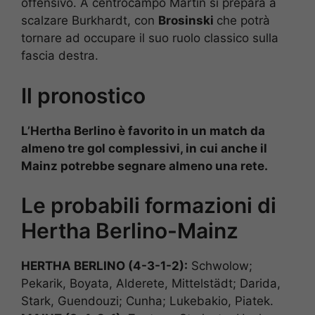
offensivo. A centrocampo Martin si prepara a
scalzare Burkhardt, con
Brosinski
che potrà
tornare ad occupare il suo ruolo classico sulla
fascia destra.
Il pronostico
L’Hertha Berlino è favorito in un match da
almeno tre gol complessivi, in cui anche il
Mainz potrebbe segnare almeno una rete.
Le probabili formazioni di
Hertha Berlino-Mainz
HERTHA BERLINO (4-3-1-2):
Schwolow;
Pekarik, Boyata, Alderete, Mittelstädt; Darida,
Stark, Guendouzi; Cunha; Lukebakio, Piatek.