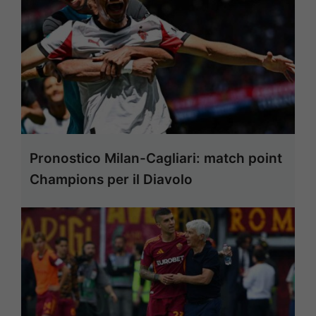
Pronostico Milan-Cagliari: match point
Champions per il Diavolo