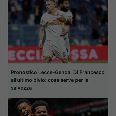
Pronostico Lecce-Genoa, Di Francesco
all’ultimo bivio: cosa serve per la
salvezza