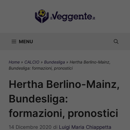
Vai
al
contenuto
MENU
Home
»
CALCIO
»
Bundesliga
»
Hertha Berlino-Mainz,
Bundesliga: formazioni, pronostici
Hertha Berlino-Mainz,
Bundesliga:
formazioni, pronostici
14 Dicembre 2020
di
Luigi Maria Chiappetta