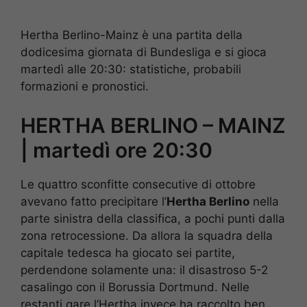
Hertha Berlino-Mainz è una partita della
dodicesima giornata di Bundesliga e si gioca
martedì alle 20:30: statistiche, probabili
formazioni e pronostici.
HERTHA BERLINO – MAINZ
| martedì ore 20:30
Le quattro sconfitte consecutive di ottobre
avevano fatto precipitare l’
Hertha Berlino
nella
parte sinistra della classifica, a pochi punti dalla
zona retrocessione. Da allora la squadra della
capitale tedesca ha giocato sei partite,
perdendone solamente una: il disastroso 5-2
casalingo con il Borussia Dortmund. Nelle
restanti gare l’Hertha invece ha raccolto ben