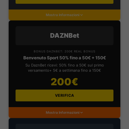
Mostra Informazioni
DAZNBet
BONUS DAZNBET: 200€ REAL BONUS
Benvenuto Sport 50% fino a 50€ + 150€
Su DaznBet ricevi: 50% fino a 50€ sul primo
versamento+ 5€ a settimana fino a 150€
200€
VERIFICA
Mostra Informazioni