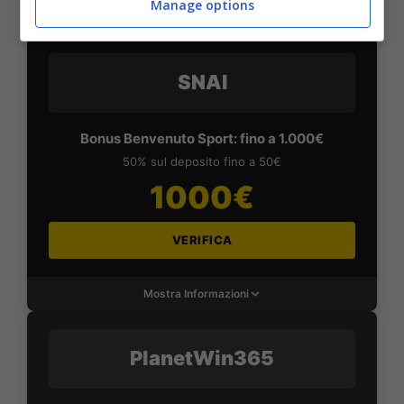
Manage options
Mostra Informazioni
SNAI
Bonus Benvenuto Sport: fino a 1.000€
50% sul deposito fino a 50€
1000€
VERIFICA
Mostra Informazioni
PlanetWin365