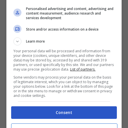
2050€
Personalised advertising and content, advertising and
content measurement, audience research and
VERIFICA
services development
Store and/or access information on a device
Mostra Informazioni
Learn more
Your personal data will be processed and information from
your device (cookies, unique identifiers, and other device
data) may be stored by, accessed by and shared with 319
partners, or used specifically by this site. We and our partners
BONUS BENVENUTO LOTTOMATICA: 2050€
may use precise geolocation data.
List of partners.
Fino a 2050€ bonus scommesse e sport
Some vendors may process your personal data on the basis
Per i nuovi utenti della piattaforma: 100% fino a 50€ in
of legitimate interest, which you can object to by managing
your options below. Look for a link at the bottom of this page
Bonus Scommesse + 100% fino a 2000€ in Bonus
or in the site menu to manage or withdraw consent in privacy
Sport
and cookie settings.
2050€
Consent
VERIFICA