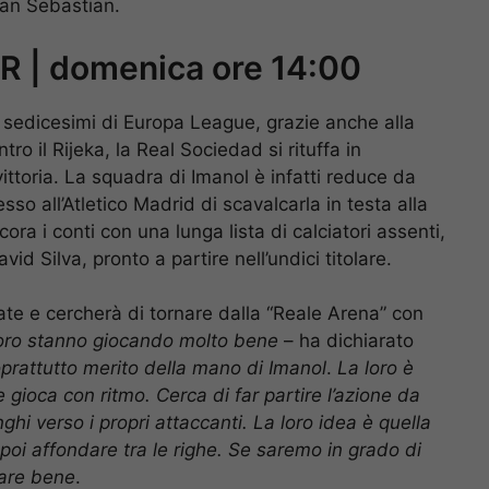
San Sebastian.
 | domenica ore 14:00
i sedicesimi di Europa League, grazie anche alla
ro il Rijeka, la Real Sociedad si rituffa in
vittoria. La squadra di Imanol è infatti reduce da
o all’Atletico Madrid di scavalcarla in testa alla
ora i conti con una lunga lista di calciatori assenti,
id Silva, pronto a partire nell’undici titolare.
nate e cercherà di tornare dalla “Reale Arena” con
oro stanno giocando molto bene
– ha dichiarato
prattutto merito della mano di Imanol
.
La loro è
 gioca con ritmo. Cerca di far partire l’azione da
hi verso i propri attaccanti. La loro idea è quella
 poi affondare tra le righe. Se saremo in grado di
fare bene
.