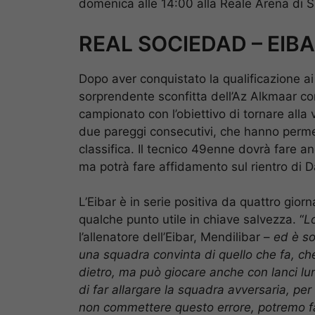
domenica alle 14:00 alla Reale Arena di 
REAL SOCIEDAD – EIBAR
Dopo aver conquistato la qualificazione a
sorprendente sconfitta dell’Az Alkmaar cont
campionato con l’obiettivo di tornare alla 
due pareggi consecutivi, che hanno permess
classifica. Il tecnico 49enne dovrà fare anc
ma potrà fare affidamento sul rientro di Dav
L’Eibar è in serie positiva da quattro gior
qualche punto utile in chiave salvezza. “
L
l’allenatore dell’Eibar, Mendilibar –
ed è so
una squadra convinta di quello che fa, che
dietro, ma può giocare anche con lanci lung
di far allargare la squadra avversaria, per
non commettere questo errore, potremo 