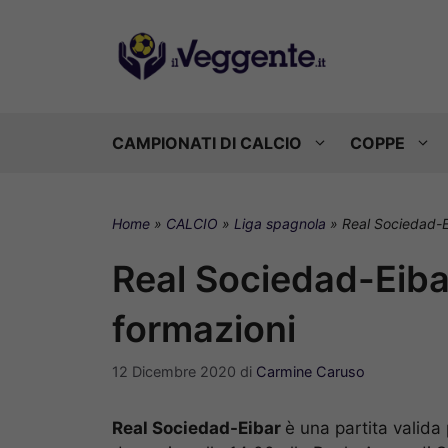
Vai
al
contenuto
CAMPIONATI DI CALCIO
COPPE
Home
»
CALCIO
»
Liga spagnola
»
Real Sociedad-Ei
Real Sociedad-Eibar
formazioni
12 Dicembre 2020
di
Carmine Caruso
Real Sociedad-Eibar
è una partita valida 