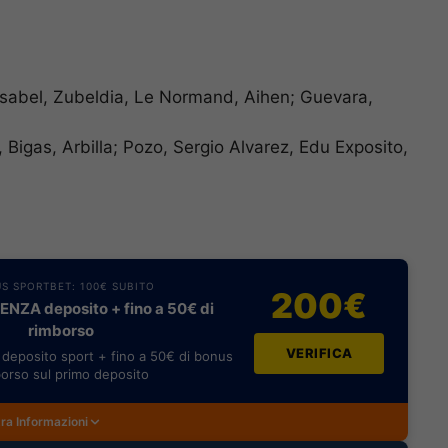
sabel, Zubeldia, Le Normand, Aihen; Guevara,
 Bigas, Arbilla; Pozo, Sergio Alvarez, Edu Exposito,
S SPORTBET: 100€ SUBITO
200€
NZA deposito + fino a 50€ di
rimborso
VERIFICA
deposito sport + fino a 50€ di bonus
orso sul primo deposito
ra Informazioni