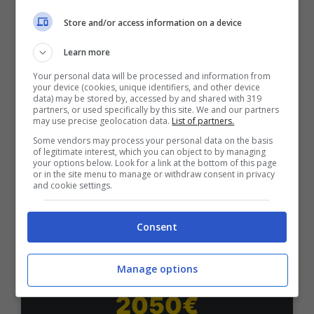
Bonus Benvenuto Sport: fino a 1.000€
Store and/or access information on a device
50% sul deposito fino a 50€
1000€
Learn more
Your personal data will be processed and information from
your device (cookies, unique identifiers, and other device
VERIFICA
data) may be stored by, accessed by and shared with 319
partners, or used specifically by this site. We and our partners
may use precise geolocation data.
List of partners.
Mostra Informazioni
Some vendors may process your personal data on the basis
of legitimate interest, which you can object to by managing
your options below. Look for a link at the bottom of this page
or in the site menu to manage or withdraw consent in privacy
PlanetWin365
and cookie settings.
BONUS PLANETWIN365: FINO A 2050€
Consent
Planetwin365: 2050€ per sport e scommesse
Iscrivendoti a PlanetWin365 ricevi: 100% fino a 2000€
in Bonus Scommesse + 100% fino a 50€ in Bonus
Manage options
Sport
2050€