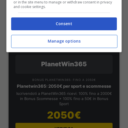
50% sul deposito fino a 50€
or in the site menu to manage or withdraw consent in privacy
and cookie settings.
1000€
Consent
VERIFICA
Manage options
Mostra Informazioni
PlanetWin365
BONUS PLANETWIN365: FINO A 2050€
Planetwin365: 2050€ per sport e scommesse
Iscrivendoti a PlanetWin365 ricevi: 100% fino a 2000€
in Bonus Scommesse + 100% fino a 50€ in Bonus
Sport
2050€