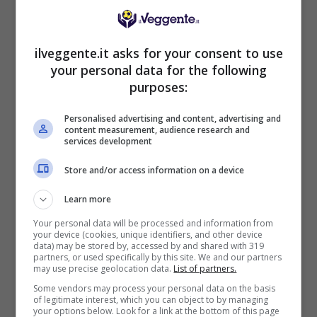
BONUS BENVENUTO LOTTOMATICA: 2050€
ilveggente.it asks for your consent to use
Fino a 2050€ bonus scommesse e sport
your personal data for the following
Per i nuovi utenti della piattaforma: 100% fino a 50€ in
purposes:
Bonus Scommesse + 100% fino a 2000€ in Bonus
Sport
Personalised advertising and content, advertising and
2050€
content measurement, audience research and
services development
VERIFICA
Store and/or access information on a device
Learn more
Mostra Informazioni
Your personal data will be processed and information from
your device (cookies, unique identifiers, and other device
data) may be stored by, accessed by and shared with 319
SNAI
partners, or used specifically by this site. We and our partners
may use precise geolocation data.
List of partners.
Some vendors may process your personal data on the basis
of legitimate interest, which you can object to by managing
Bonus Benvenuto Sport: fino a 1.000€
your options below. Look for a link at the bottom of this page