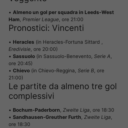
•
Almeno un gol per squadra in Leeds-West
Ham
,
Premier League
, ore 21:00
Pronostici: Vincenti
•
Heracles
(in Heracles-Fortuna Sittard ,
Eredivisie
, ore 20:00)
•
Sassuolo
(in Sassuolo-Benevento,
Serie A
,
ore 20:45)
•
Chievo
(in Chievo-Reggina,
Serie B
, ore
21:00)
Le partite da almeno tre gol
complessivi
•
Bochum-Paderborn
,
Zweite Liga
, ore 18:30
•
Sandhausen-Greuther Furth
,
Zweite Liga
,
ore 18:30