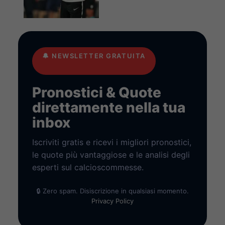
🔔
NEWSLETTER GRATUITA
Pronostici & Quote
direttamente nella tua
inbox
Iscriviti gratis e ricevi i migliori pronostici,
le quote più vantaggiose e le analisi degli
esperti sul calcioscommesse.
🔒 Zero spam. Disiscrizione in qualsiasi momento.
Privacy Policy