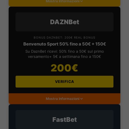
Mostra Informazioni
DAZNBet
BONUS DAZNBET: 200€ REAL BONUS
Benvenuto Sport 50% fino a 50€ + 150€
Su DaznBet ricevi: 50% fino a 50€ sul primo
versamento+ 5€ a settimana fino a 150€
200€
VERIFICA
Mostra Informazioni
FastBet