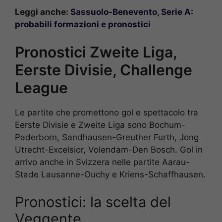
Leggi anche:
Sassuolo-Benevento, Serie A:
probabili formazioni e pronostici
Pronostici Zweite Liga,
Eerste Divisie, Challenge
League
Le partite che promettono gol e spettacolo tra
Eerste Divisie e Zweite Liga sono Bochum-
Paderborn, Sandhausen-Greuther Furth, Jong
Utrecht-Excelsior, Volendam-Den Bosch. Gol in
arrivo anche in Svizzera nelle partite Aarau-
Stade Lausanne-Ouchy e Kriens-Schaffhausen.
Pronostici: la scelta del
Veggente