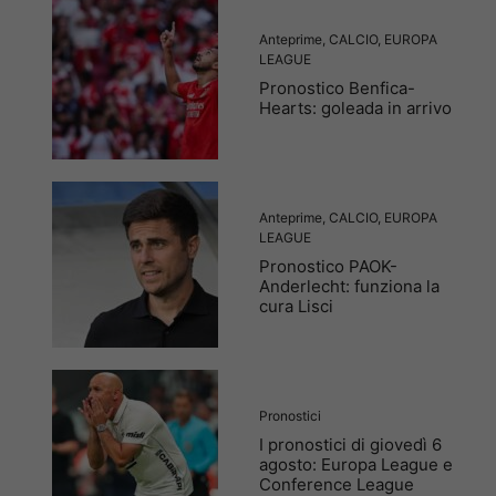
Anteprime
,
CALCIO
,
EUROPA
LEAGUE
Pronostico Benfica-
Hearts: goleada in arrivo
Anteprime
,
CALCIO
,
EUROPA
LEAGUE
Pronostico PAOK-
Anderlecht: funziona la
cura Lisci
Pronostici
I pronostici di giovedì 6
agosto: Europa League e
Conference League