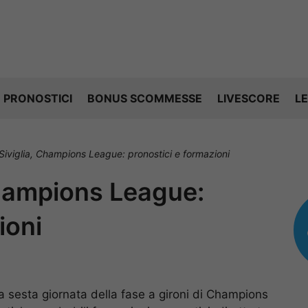
PRONOSTICI
BONUS SCOMMESSE
LIVESCORE
LE
iviglia, Champions League: pronostici e formazioni
hampions League:
ioni
la sesta giornata della fase a gironi di Champions