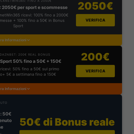
LANETWIN365: FINO A 2050€
2050€
: 2050€ per sport e scommesse
lanetWin365 ricevi: 100% fino a 2000€
VERIFICA
messe + 100% fino a 50€ in Bonus
Sport
ra Informazioni
200€
DAZNBET: 200€ REAL BONUS
Sport 50% fino a 50€ + 150€
ricevi: 50% fino a 50€ sul primo
VERIFICA
o+ 5€ a settimana fino a 150€
ra Informazioni
NUTO
: 50€
50€ di Bonus reale
enuto
se