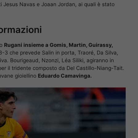
ti Jesus Navas e Joaan Jordan, ai quali è stato
formazioni
no
Rugani insieme a Gomis, Martin, Guirassy,
3-3 che prevede Salin in porta, Traoré, Da Silva,
iva. Bourigeaud, Nzonzi, Léa Siliki, agiranno in
er il tridente composto da Del Castillo-Niang-Tait.
ovane gioiellino
Eduardo Camavinga.