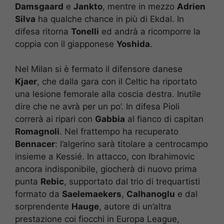
Damsgaard
e
Jankto
, mentre in mezzo
Adrien
Silva
ha qualche chance in più di Ekdal. In
difesa ritorna
Tonelli
ed andrà a ricomporre la
coppia con il giapponese
Yoshida
.
Nel Milan si è fermato il difensore danese
Kjaer
, che dalla gara con il Celtic ha riportato
una lesione femorale alla coscia destra. Inutile
dire che ne avrà per un po’. In difesa Pioli
correrà ai ripari con
Gabbia
al fianco di capitan
Romagnoli
. Nel frattempo ha recuperato
Bennacer
: l’algerino sarà titolare a centrocampo
insieme a Kessié. In attacco, con Ibrahimovic
ancora indisponibile, giocherà di nuovo prima
punta
Rebic
, supportato dal trio di trequartisti
formato da
Saelemaekers
,
Calhanoglu
e dal
sorprendente
Hauge
, autore di un’altra
prestazione coi fiocchi in Europa League,