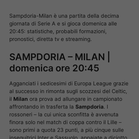
Sampdoria-Milan è una partita della decima
giornata di Serie A e si gioca domenica alle
20:45: statistiche, probabili formazioni,
pronostici, diretta tv e streaming.
SAMPDORIA – MILAN |
domenica ore 20:45
Agganciati i sedicesimi di Europa League grazie
al successo in rimonta sugli scozzesi del Celtic,
il
Milan
ora prova ad allungare in campionato
affrontando in trasferta la
Sampdoria
. I
rossoneri – la cui unica sconfitta è avvenuta
finora solo nel match di coppa contro il Lille –
sono primi a quota 23 punti, a più cinque sulle
inseguitrici Inter e Sassuolo, appaiate a diciotto,