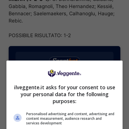
Gabbia, Romagnoli, Theo Hernandez; Kessié,
Bennacer; Saelemaekers, Calhanoglu, Hauge;
Rebic.
POSSIBILE RISULTATO: 1-2
BONUS SPORTBET: 100€ SUBITO
Bonus 50€ SENZA deposito + fino a 50€ di
ilveggente.it asks for your consent to use
rimborso
your personal data for the following
Bonus 50€ senza deposito sport + fino a 50€ di
purposes:
bonus rimborso sul primo deposito
200€
Personalised advertising and content, advertising and
content measurement, audience research and
services development
VERIFICA