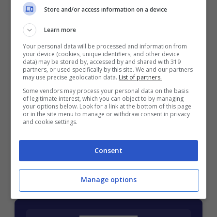
Store and/or access information on a device
Mostra Informazioni
Learn more
Your personal data will be processed and information from
your device (cookies, unique identifiers, and other device
data) may be stored by, accessed by and shared with 319
partners, or used specifically by this site. We and our partners
may use precise geolocation data.
List of partners.
BONUS BENVENUTO GOLDBET: 2.050€
Some vendors may process your personal data on the basis
Fino a 2050€ sport e casino
of legitimate interest, which you can object to by managing
your options below. Look for a link at the bottom of this page
Per i nuovi registrati: 100% fino a 2.000€ in Bonus
or in the site menu to manage or withdraw consent in privacy
Scommesse + 50% del primo deposito fino a 50€
and cookie settings.
2050€
Consent
VERIFICA
Manage options
Mostra Informazioni