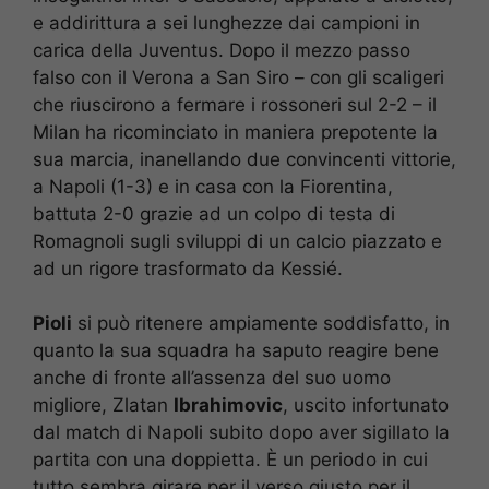
e addirittura a sei lunghezze dai campioni in
carica della Juventus. Dopo il mezzo passo
falso con il Verona a San Siro – con gli scaligeri
che riuscirono a fermare i rossoneri sul 2-2 – il
Milan ha ricominciato in maniera prepotente la
sua marcia, inanellando due convincenti vittorie,
a Napoli (1-3) e in casa con la Fiorentina,
battuta 2-0 grazie ad un colpo di testa di
Romagnoli sugli sviluppi di un calcio piazzato e
ad un rigore trasformato da Kessié.
Pioli
si può ritenere ampiamente soddisfatto, in
quanto la sua squadra ha saputo reagire bene
anche di fronte all’assenza del suo uomo
migliore, Zlatan
Ibrahimovic
, uscito infortunato
dal match di Napoli subito dopo aver sigillato la
partita con una doppietta. È un periodo in cui
tutto sembra girare per il verso giusto per il