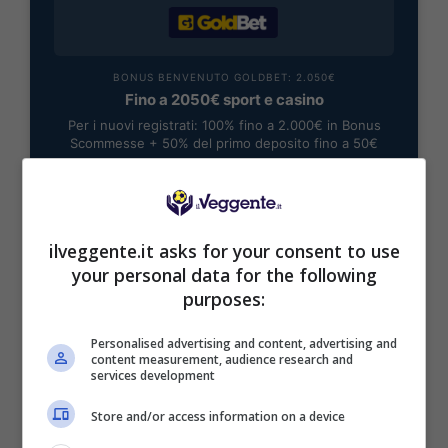
BONUS BENVENUTO GOLDBET: 2.050€
Fino a 2050€ sport e casino
Per i nuovi registrati: 100% fino a 2.000€ in Bonus
Scommesse + 50% del primo deposito fino a 50€
2050€
VERIFICA
ilveggente.it asks for your consent to use
your personal data for the following
Mostra Informazioni
purposes:
Personalised advertising and content, advertising and
content measurement, audience research and
services development
Store and/or access information on a device
BONUS BENVENUTO LOTTOMATICA: 2050€
Fino a 2050€ bonus scommesse e sport