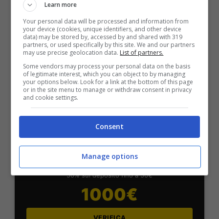
Learn more
Per i nuovi utenti della piattaforma: 100% fino a 50€ in
Bonus Scommesse + 100% fino a 2000€ in Bonus
Your personal data will be processed and information from
Sport
your device (cookies, unique identifiers, and other device
data) may be stored by, accessed by and shared with 319
2050€
partners, or used specifically by this site. We and our partners
may use precise geolocation data.
List of partners.
Some vendors may process your personal data on the basis
VERIFICA
of legitimate interest, which you can object to by managing
your options below. Look for a link at the bottom of this page
or in the site menu to manage or withdraw consent in privacy
Mostra Informazioni
and cookie settings.
Consent
SNAI
Manage options
Bonus Benvenuto Sport: fino a 1.000€
50% sul deposito fino a 50€
1000€
VERIFICA