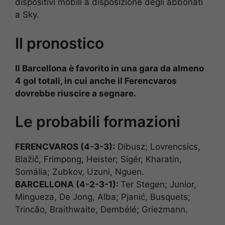
dispositivi mobili a disposizione degli abbonati
a Sky.
Il pronostico
Il Barcellona è favorito in una gara da almeno
4 gol totali, in cui anche il Ferencvaros
dovrebbe riuscire a segnare.
Le probabili formazioni
FERENCVAROS (4-3-3):
Dibusz; Lovrencsics,
Blažič, Frimpong, Heister; Sigér, Kharatin,
Somália; Zubkov, Uzuni, Nguen.
BARCELLONA (4-2-3-1):
Ter Stegen; Junior,
Mingueza, De Jong, Alba; Pjanić, Busquets;
Trincão, Braithwaite, Dembélé; Griezmann.