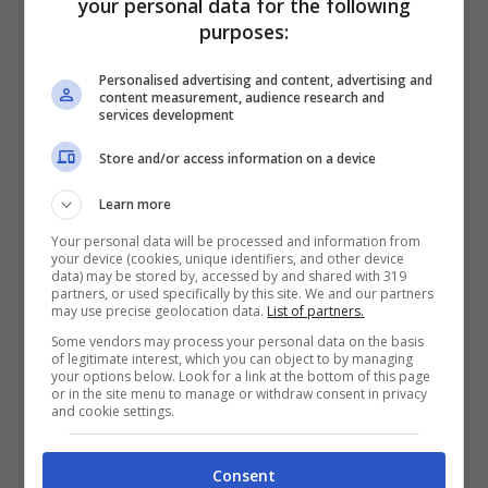
your personal data for the following
Fino a 2050€ sport e casino
purposes:
Per i nuovi registrati: 100% fino a 2.000€ in Bonus
Scommesse + 50% del primo deposito fino a 50€
Personalised advertising and content, advertising and
2050€
content measurement, audience research and
services development
VERIFICA
Store and/or access information on a device
Learn more
Mostra Informazioni
Your personal data will be processed and information from
your device (cookies, unique identifiers, and other device
data) may be stored by, accessed by and shared with 319
partners, or used specifically by this site. We and our partners
may use precise geolocation data.
List of partners.
Some vendors may process your personal data on the basis
BONUS BENVENUTO LOTTOMATICA: 2050€
of legitimate interest, which you can object to by managing
Fino a 2050€ bonus scommesse e sport
your options below. Look for a link at the bottom of this page
or in the site menu to manage or withdraw consent in privacy
Per i nuovi utenti della piattaforma: 100% fino a 50€ in
and cookie settings.
Bonus Scommesse + 100% fino a 2000€ in Bonus
Sport
2050€
Consent