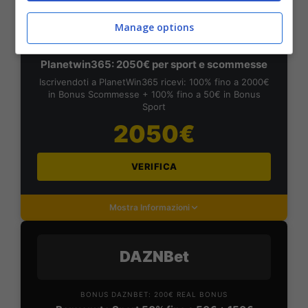
PlanetWin365
Manage options
BONUS PLANETWIN365: FINO A 2050€
Planetwin365: 2050€ per sport e scommesse
Iscrivendoti a PlanetWin365 ricevi: 100% fino a 2000€
in Bonus Scommesse + 100% fino a 50€ in Bonus
Sport
2050€
VERIFICA
Mostra Informazioni
DAZNBet
BONUS DAZNBET: 200€ REAL BONUS