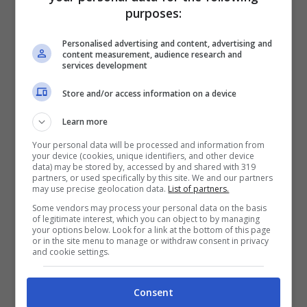
purposes:
VERIFICA
Personalised advertising and content, advertising and
content measurement, audience research and
Mostra Informazioni
services development
Store and/or access information on a device
SNAI
Learn more
Your personal data will be processed and information from
Bonus Benvenuto Sport: fino a 1.000€
your device (cookies, unique identifiers, and other device
data) may be stored by, accessed by and shared with 319
50% sul deposito fino a 50€
partners, or used specifically by this site. We and our partners
1000€
may use precise geolocation data.
List of partners.
Some vendors may process your personal data on the basis
of legitimate interest, which you can object to by managing
VERIFICA
your options below. Look for a link at the bottom of this page
or in the site menu to manage or withdraw consent in privacy
and cookie settings.
Mostra Informazioni
Consent