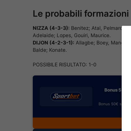
Le probabili formazioni
NIZZA (4-3-3):
Benitez; Atal, Pelmard, 
Adelaide; Lopes, Gouiri, Maurice.
DIJON (4-2-3-1):
Allagbe; Boey, Manga, C
Balde; Konate.
POSSIBILE RISULTATO: 1-0
BONU
Bonus 50€ SE
Bonus 50€ senza 
rimb
Most