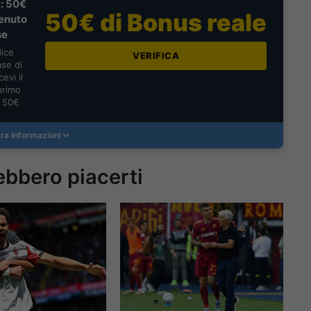
: 50€
50€ di Bonus reale
enuto
se
dice
VERIFICA
se di
evi il
primo
a 50€
ra Informazioni
ebbero piacerti