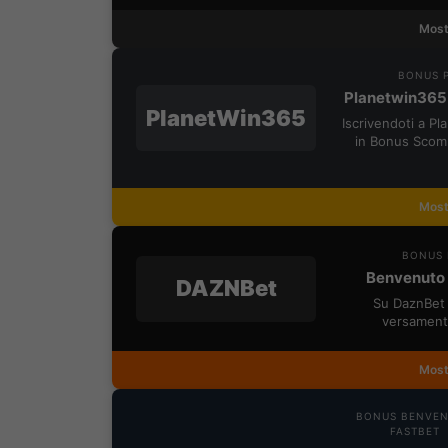
Most
BONUS P
Planetwin365
PlanetWin365
Iscrivendoti a P
in Bonus Scom
Most
BONUS 
Benvenuto 
DAZNBet
Su DaznBet 
versament
Most
BONUS BENVE
FASTBET