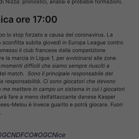
di Nizza: pronostici, analisi e probabili formazioni.
ica ore 17:00
po lo stop forzato a causa del coronavirus. La
la sconfitta subita giovedì in Europa League contro
omesso il club francese dalla competizione
e la marcia in Ligue 1, per avvicinarsi alle zone
momenti difficili che siamo sempre riusciti a
a del match.
Sono il principale responsabile del
ie responsabilità. Ci sono giocatori che devono
 a me mettere in campo un sistema in cui i giocatori
dovrà fare a meno dell’attaccante danese Kasper
Lees-Melou è invece guarito e potrà giocare. Fuori
.
OGCNDFCO
#OGCNice