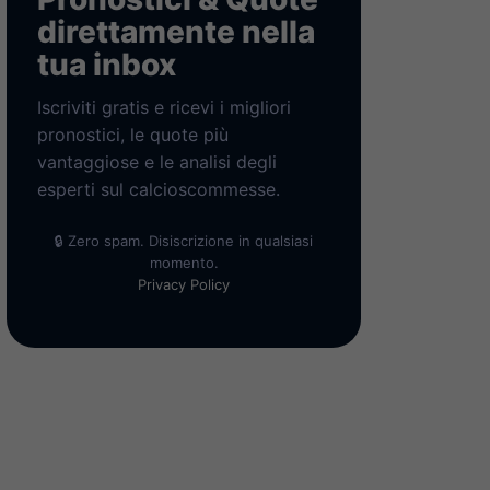
direttamente nella
tua inbox
Iscriviti gratis e ricevi i migliori
pronostici, le quote più
vantaggiose e le analisi degli
esperti sul calcioscommesse.
🔒 Zero spam. Disiscrizione in qualsiasi
momento.
Privacy Policy