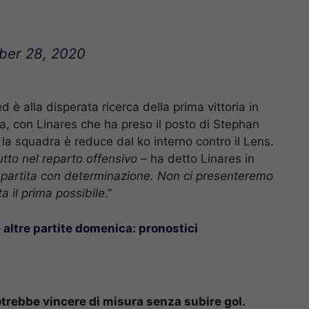
er 28, 2020
ed è alla disperata ricerca della prima vittoria in
, con Linares che ha preso il posto di Stephan
è la squadra è reduce dal ko interno contro il Lens.
utto nel reparto offensivo –
ha detto Linares in
 partita con determinazione. Non ci presenteremo
a il prima possibile
.”
altre partite domenica: pronostici
 potrebbe vincere di misura senza subire gol.