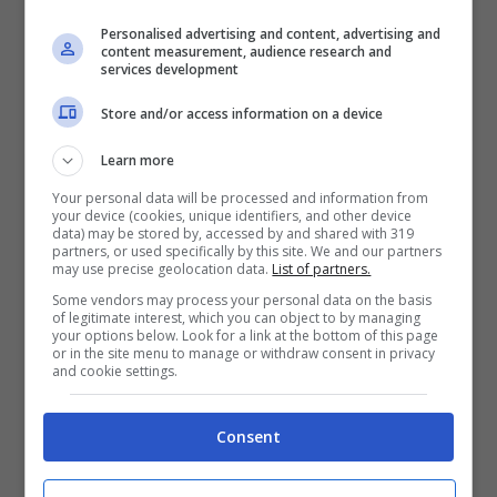
2050€
Personalised advertising and content, advertising and
content measurement, audience research and
VERIFICA
services development
Store and/or access information on a device
Mostra Informazioni
Learn more
Your personal data will be processed and information from
your device (cookies, unique identifiers, and other device
data) may be stored by, accessed by and shared with 319
partners, or used specifically by this site. We and our partners
BONUS BENVENUTO LOTTOMATICA: 2050€
may use precise geolocation data.
List of partners.
Fino a 2050€ bonus scommesse e sport
Some vendors may process your personal data on the basis
Per i nuovi utenti della piattaforma: 100% fino a 50€ in
of legitimate interest, which you can object to by managing
your options below. Look for a link at the bottom of this page
Bonus Scommesse + 100% fino a 2000€ in Bonus
or in the site menu to manage or withdraw consent in privacy
Sport
and cookie settings.
2050€
Consent
VERIFICA