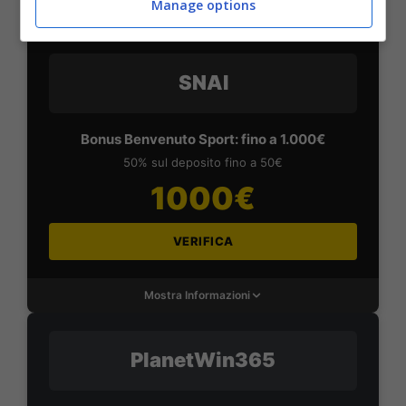
Manage options
Mostra Informazioni
SNAI
Bonus Benvenuto Sport: fino a 1.000€
50% sul deposito fino a 50€
1000€
VERIFICA
Mostra Informazioni
PlanetWin365