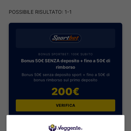
POSSIBILE RISULTATO: 1-1
BONUS SPORTBET: 100€ SUBITO
Bonus 50€ SENZA deposito + fino a 50€ di
rimborso
Bonus 50€ senza deposito sport + fino a 50€ di
bonus rimborso sul primo deposito
200€
VERIFICA
Mostra Informazioni