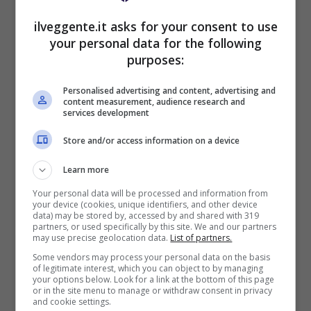
ilveggente.it asks for your consent to use
your personal data for the following
purposes:
BONUS BENVENUTO GOLDBET: 2.050€
Fino a 2050€ sport e casino
Personalised advertising and content, advertising and
content measurement, audience research and
Per i nuovi registrati: 100% fino a 2.000€ in Bonus
services development
Scommesse + 50% del primo deposito fino a 50€
2050€
Store and/or access information on a device
Learn more
VERIFICA
Your personal data will be processed and information from
your device (cookies, unique identifiers, and other device
data) may be stored by, accessed by and shared with 319
Mostra Informazioni
partners, or used specifically by this site. We and our partners
may use precise geolocation data.
List of partners.
Some vendors may process your personal data on the basis
of legitimate interest, which you can object to by managing
your options below. Look for a link at the bottom of this page
or in the site menu to manage or withdraw consent in privacy
and cookie settings.
BONUS BENVENUTO LOTTOMATICA: 2050€