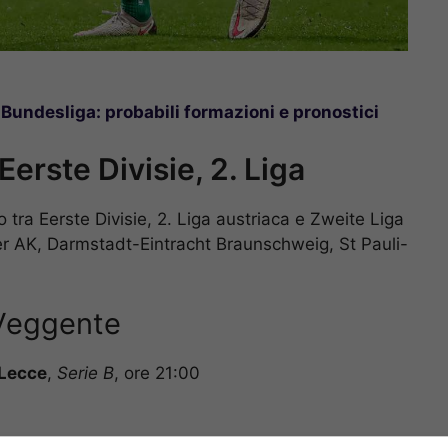
undesliga: probabili formazioni e pronostici
Eerste Divisie, 2. Liga
 tra Eerste Divisie, 2. Liga austriaca e Zweite Liga
r AK, Darmstadt-Eintracht Braunschweig, St Pauli-
l Veggente
-Lecce
,
Serie B
, ore 21:00