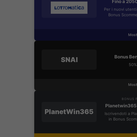
Fino a 205
Per i nuovi utent
Bonus Scommes
Most
Bonus Ben
SNAI
50% 
Most
BONUS P
Planetwin365
PlanetWin365
Iscrivendoti a P
in Bonus Scom