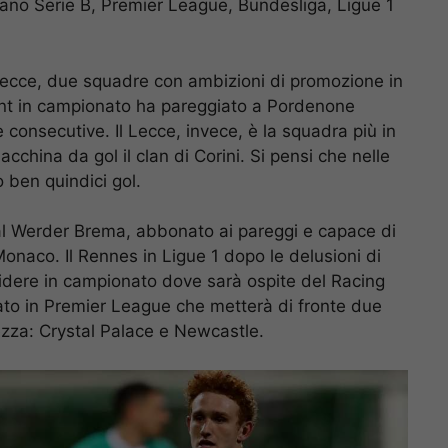
rdano Serie B, Premier League, Bundesliga, Ligue 1
 Lecce, due squadre con ambizioni di promozione in
rint in campionato ha pareggiato a Pordenone
 consecutive. Il Lecce, invece, è la squadra più in
hina da gol il clan di Corini. Si pensi che nelle
o ben quindici gol.
 al Werder Brema, abbonato ai pareggi e capace di
Monaco. Il Rennes in Ligue 1 dopo le delusioni di
dere in campionato dove sarà ospite del Racing
rato in Premier League che metterà di fronte due
ezza: Crystal Palace e Newcastle.