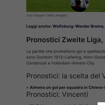
Josh Sargent (Getty Images)
Leggi anche:
Wolfsburg-Werder Brema, B
Pronostici Zweite Liga, 
Le partite che promettono gol e spettacolo
sono Dornbirn 1913-Liefering, Horn-Graze
Osnabruck e Volendam-Almere City.
Pronostici: la scelta de
•
Almeno un gol per squadra in Chievo
Pronostici: Vincenti