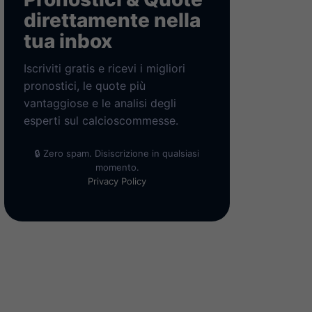
direttamente nella
tua inbox
Iscriviti gratis e ricevi i migliori
pronostici, le quote più
vantaggiose e le analisi degli
esperti sul calcioscommesse.
🔒 Zero spam. Disiscrizione in qualsiasi
momento.
Privacy Policy