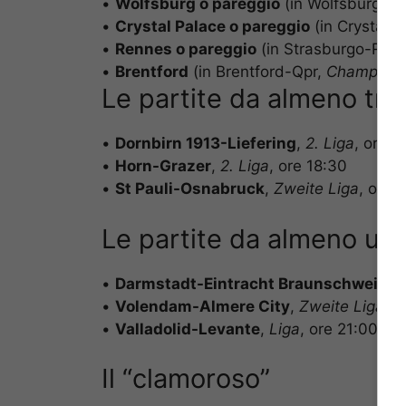
•
Wolfsburg o pareggio
(in Wolfsburg-W
•
Crystal Palace o pareggio
(in Crystal 
•
Rennes o pareggio
(in Strasburgo-Ren
•
Brentford
(in Brentford-Qpr,
Champions
Le partite da almeno tre
•
Dornbirn 1913-Liefering
,
2. Liga
, ore 1
•
Horn-Grazer
,
2. Liga
, ore 18:30
•
St Pauli-Osnabruck
,
Zweite Liga
, ore 
Le partite da almeno un
•
Darmstadt-Eintracht Braunschweig
,
Z
•
Volendam-Almere City
,
Zweite Liga
, o
•
Valladolid-Levante
,
Liga
, ore 21:00
Il “clamoroso”