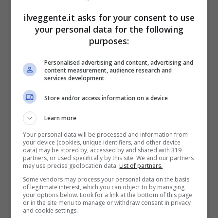
Fino a 2050€ bonus scommesse e sport
ilveggente.it asks for your consent to use
Per i nuovi utenti della piattaforma: 100% fino a 50€ in
Bonus Scommesse + 100% fino a 2000€ in Bonus
your personal data for the following
Sport
purposes:
2050€
Personalised advertising and content, advertising and
content measurement, audience research and
VERIFICA
services development
Store and/or access information on a device
Mostra Informazioni
Learn more
Your personal data will be processed and information from
SNAI
your device (cookies, unique identifiers, and other device
data) may be stored by, accessed by and shared with 319
partners, or used specifically by this site. We and our partners
may use precise geolocation data.
List of partners.
Bonus Benvenuto Sport: fino a 1.000€
Some vendors may process your personal data on the basis
50% sul deposito fino a 50€
of legitimate interest, which you can object to by managing
your options below. Look for a link at the bottom of this page
1000€
or in the site menu to manage or withdraw consent in privacy
and cookie settings.