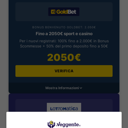
BONUS BENVENUTO GOLDBET: 2.050€
Fino a 2050€ sport e casino
Per i nuovi registrati: 100% fino a 2.000€ in Bonus
Scommesse + 50% del primo deposito fino a 50€
2050€
VERIFICA
Mostra Informazioni
BONUS BENVENUTO LOTTOMATICA: 2050€