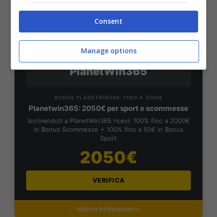
VERIFICA
Consent
Mostra Informazioni
Manage options
PlanetWin365
BONUS PLANETWIN365: FINO A 2050€
Planetwin365: 2050€ per sport e scommesse
Iscrivendoti a PlanetWin365 ricevi: 100% fino a 2000€
in Bonus Scommesse + 100% fino a 50€ in Bonus
Sport
2050€
VERIFICA
Mostra Informazioni