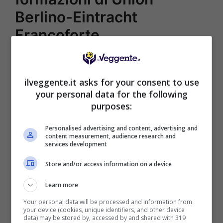
Berlino-Eintracht
Francoforte
UNION BERLINO (4-2-3-1):
Luthe; Trimmel,
Friedrich, Knoche, Lenz; Promel, Andrich;
ilveggente.it asks for your consent to use
Becker, Kruse, Ingvartsen; Awoniyi.
your personal data for the following
EINTRACHT FRANCOFORTE (3-4-1-2):
Trapp;
purposes:
Abraham, Hinteregger, N’Dicka; Durm, Ilsanker,
Rode, Kostic; Kamada; Dost, Silva.
Personalised advertising and content, advertising and
content measurement, audience research and
services development
POSSIBILE RISULTATO: 2-1
Store and/or access information on a device
Learn more
Your personal data will be processed and information from
your device (cookies, unique identifiers, and other device
data) may be stored by, accessed by and shared with 319
BONUS SPORTBET: 100€ SUBITO