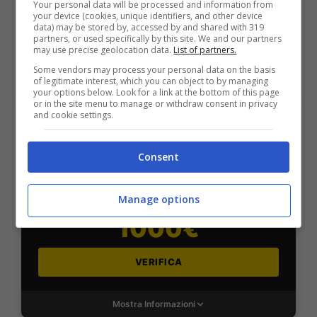
2050€
Your personal data will be processed and information from
your device (cookies, unique identifiers, and other device
data) may be stored by, accessed by and shared with 319
partners, or used specifically by this site. We and our partners
VERIFICA
may use precise geolocation data.
List of partners.
Some vendors may process your personal data on the basis
of legitimate interest, which you can object to by managing
Mostra Informazioni
your options below. Look for a link at the bottom of this page
or in the site menu to manage or withdraw consent in privacy
and cookie settings.
SNAI
Consent
Bonus Benvenuto Sport: fino a 1.000€
Manage options
50% sul deposito fino a 50€
1000€
VERIFICA
Mostra Informazioni