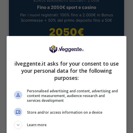
BONUS BENVENUTO GOLDBET: 2.050€
Fino a 2050€ sport e casino
Per i nuovi registrati: 100% fino a 2.000€ in Bonus
Scommesse + 50% del primo deposito fino a 50€
2050€
VERIFICA
ilveggente.it asks for your consent to use
Mostra Informazioni
your personal data for the following
purposes:
Personalised advertising and content, advertising and
content measurement, audience research and
services development
BONUS BENVENUTO LOTTOMATICA: 2050€
Fino a 2050€ bonus scommesse e sport
Store and/or access information on a device
Per i nuovi utenti della piattaforma: 100% fino a 50€ in
Bonus Scommesse + 100% fino a 2000€ in Bonus
Learn more
Sport