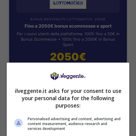
BONUS BENVENUTO LOTTOMATICA: 2050€
Fino a 2050€ bonus scommesse e sport
Per i nuovi utenti della piattaforma: 100% fino a 50€ in
Bonus Scommesse + 100% fino a 2000€ in Bonus
Sport
2050€
VERIFICA
Mostra Informazioni
ilveggente.it asks for your consent to use
your personal data for the following
purposes:
SNAI
Personalised advertising and content, advertising and
content measurement, audience research and
services development
Bonus Benvenuto Sport: fino a 1.000€