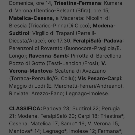
Domenica, ore 14,
Triestina-Fermana
: Kumara
di Verona (Dentico-Belsanti/Sfira); ore 15,
Matelica-Cesena
, a Macerata: Nicolini di
Brescia (Tricarico-Pinna/Di Cicco);
Modena-
Sudtirol
: Virgilio di Trapani (Perrelli-
Dicosta/Arace); ore 17.30,
FeralpiSalò-Padova
:
Perenzoni di Rovereto (Buonocore-Pragliola/E.
Longo);
Ravenna-Samb
: Pirrotta di Barcellona
Pozzo di Gotto (Testi-Lencioni/Frosi);
V.
Verona-Mantova
: Scatena di Avezzano
(Torraca-Renzullo/G. Collu);
Vis Pesaro-Carpi
:
Maggio di Lodi (E. Marchetti-Ferrari/Andreano).
Rinviate: Arezzo-Fano; Legnago-Imolese.
CLASSIFICA:
Padova 23; Sudtirol 22; Perugia
21; Modena, FeralpiSalò 20; Carpi 18; Triestina*,
Cesena, Matelica 17; Samb* 16; V. Verona 15;
Mantova* 14; Legnago*, Imolese 12; Fermana*,