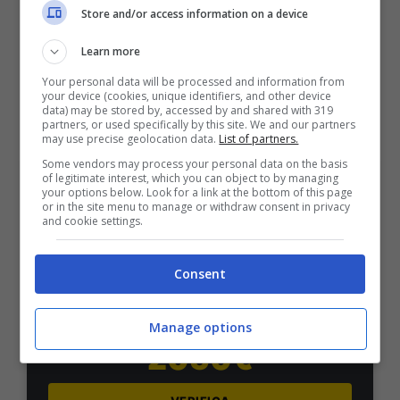
50% sul deposito fino a 50€
Store and/or access information on a device
1000€
Learn more
Your personal data will be processed and information from
VERIFICA
your device (cookies, unique identifiers, and other device
data) may be stored by, accessed by and shared with 319
partners, or used specifically by this site. We and our partners
Mostra Informazioni
may use precise geolocation data.
List of partners.
Some vendors may process your personal data on the basis
of legitimate interest, which you can object to by managing
your options below. Look for a link at the bottom of this page
PlanetWin365
or in the site menu to manage or withdraw consent in privacy
and cookie settings.
BONUS PLANETWIN365: FINO A 2050€
Planetwin365: 2050€ per sport e scommesse
Consent
Iscrivendoti a PlanetWin365 ricevi: 100% fino a 2000€
in Bonus Scommesse + 100% fino a 50€ in Bonus
Sport
Manage options
2050€