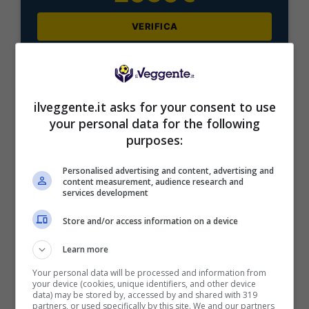
VERIFICA
Mostra Informazioni
ilveggente.it asks for your consent to use
your personal data for the following
purposes:
BONUS BENVENUTO LOTTOMATICA: 2050€
Fino a 2050€ bonus scommesse e sport
Personalised advertising and content, advertising and
content measurement, audience research and
Per i nuovi utenti della piattaforma: 100% fino a 50€ in
services development
Bonus Scommesse + 100% fino a 2000€ in Bonus
Sport
Store and/or access information on a device
2050€
Learn more
VERIFICA
Your personal data will be processed and information from
your device (cookies, unique identifiers, and other device
data) may be stored by, accessed by and shared with 319
partners, or used specifically by this site. We and our partners