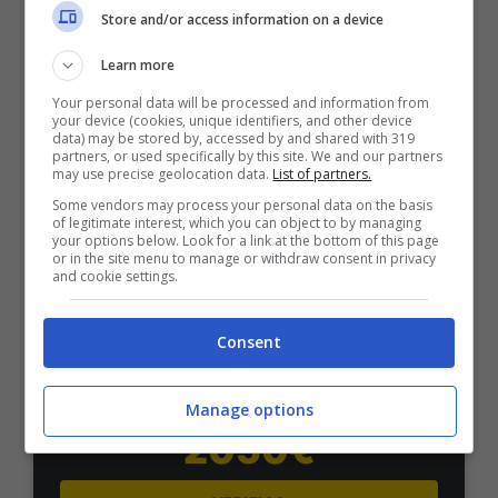
50% sul deposito fino a 50€
Store and/or access information on a device
1000€
Learn more
Your personal data will be processed and information from
VERIFICA
your device (cookies, unique identifiers, and other device
data) may be stored by, accessed by and shared with 319
partners, or used specifically by this site. We and our partners
Mostra Informazioni
may use precise geolocation data.
List of partners.
Some vendors may process your personal data on the basis
of legitimate interest, which you can object to by managing
your options below. Look for a link at the bottom of this page
PlanetWin365
or in the site menu to manage or withdraw consent in privacy
and cookie settings.
BONUS PLANETWIN365: FINO A 2050€
Planetwin365: 2050€ per sport e scommesse
Consent
Iscrivendoti a PlanetWin365 ricevi: 100% fino a 2000€
in Bonus Scommesse + 100% fino a 50€ in Bonus
Sport
Manage options
2050€