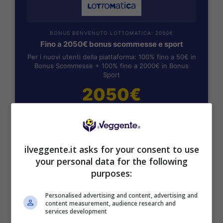
BONUS BENVENUTO LOTTOMATICA: 2050€
Fino a 2050€ bonus scommesse e sport
Per i nuovi utenti della piattaforma: 100% fino a 50€ in
Bonus Scommesse + 100% fino a 2000€ in Bonus
Sport
2050€
VERIFICA
ilveggente.it asks for your consent to use
Mostra Informazioni
your personal data for the following
purposes:
SNAI
Personalised advertising and content, advertising and
content measurement, audience research and
services development
Bonus Benvenuto Sport: fino a 1.000€