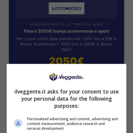
BONUS BENVENUTO LOTTOMATICA: 2050€
Fino a 2050€ bonus scommesse e sport
Per i nuovi utenti della piattaforma: 100% fino a 50€ in
Bonus Scommesse + 100% fino a 2000€ in Bonus
Sport
2050€
VERIFICA
ilveggente.it asks for your consent to use
Mostra Informazioni
your personal data for the following
purposes:
SNAI
Personalised advertising and content, advertising and
content measurement, audience research and
services development
Bonus Benvenuto Sport: fino a 1.000€