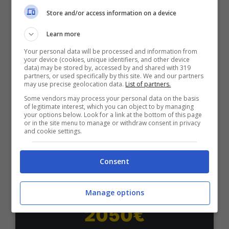
50% sul deposito fino a 50€
Store and/or access information on a device
1000€
Learn more
Your personal data will be processed and information from
VERIFICA
your device (cookies, unique identifiers, and other device
data) may be stored by, accessed by and shared with 319
partners, or used specifically by this site. We and our partners
may use precise geolocation data.
List of partners.
Mostra Informazioni
Some vendors may process your personal data on the basis
of legitimate interest, which you can object to by managing
your options below. Look for a link at the bottom of this page
PlanetWin365
or in the site menu to manage or withdraw consent in privacy
and cookie settings.
BONUS PLANETWIN365: FINO A 2050€
Consent
Planetwin365: 2050€ per sport e scommesse
Iscrivendoti a PlanetWin365 ricevi: 100% fino a 2000€
in Bonus Scommesse + 100% fino a 50€ in Bonus
Manage options
Sport
2050€