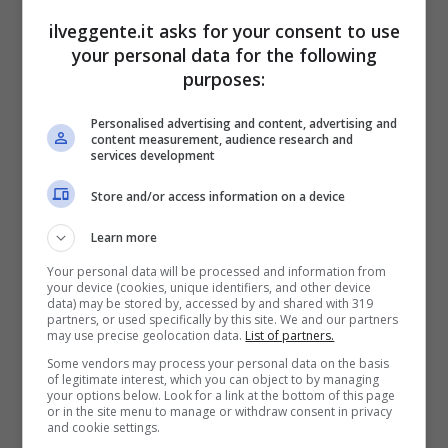
ilveggente.it asks for your consent to use
your personal data for the following
purposes:
BONUS BENVENUTO GOLDBET: 2.050€
Fino a 2050€ sport e casino
Personalised advertising and content, advertising and
Per i nuovi registrati: 100% fino a 2.000€ in Bonus
content measurement, audience research and
Scommesse + 50% del primo deposito fino a 50€
services development
2050€
Store and/or access information on a device
Learn more
VERIFICA
Your personal data will be processed and information from
your device (cookies, unique identifiers, and other device
Mostra Informazioni
data) may be stored by, accessed by and shared with 319
partners, or used specifically by this site. We and our partners
may use precise geolocation data.
List of partners.
Some vendors may process your personal data on the basis
of legitimate interest, which you can object to by managing
your options below. Look for a link at the bottom of this page
or in the site menu to manage or withdraw consent in privacy
BONUS BENVENUTO LOTTOMATICA: 2050€
and cookie settings.
Fino a 2050€ bonus scommesse e sport