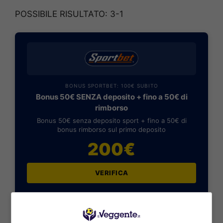
POSSIBILE RISULTATO: 3-1
BONUS SPORTBET: 100€ SUBITO
Bonus 50€ SENZA deposito + fino a 50€ di
rimborso
Bonus 50€ senza deposito sport + fino a 50€ di
bonus rimborso sul primo deposito
200€
VERIFICA
Mostra Informazioni