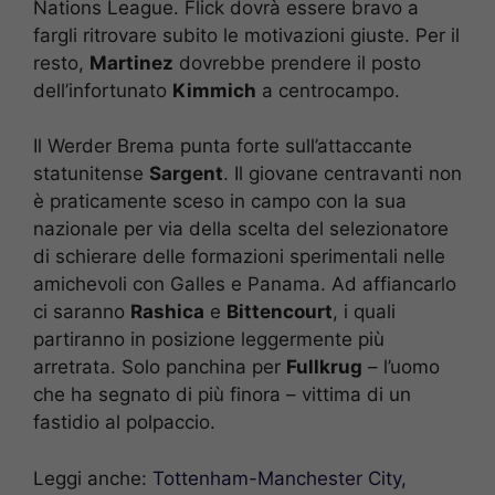
Nations League. Flick dovrà essere bravo a
fargli ritrovare subito le motivazioni giuste. Per il
resto,
Martinez
dovrebbe prendere il posto
dell’infortunato
Kimmich
a centrocampo.
Il Werder Brema punta forte sull’attaccante
statunitense
Sargent
. Il giovane centravanti non
è praticamente sceso in campo con la sua
nazionale per via della scelta del selezionatore
di schierare delle formazioni sperimentali nelle
amichevoli con Galles e Panama. Ad affiancarlo
ci saranno
Rashica
e
Bittencourt
, i quali
partiranno in posizione leggermente più
arretrata. Solo panchina per
Fullkrug
– l’uomo
che ha segnato di più finora – vittima di un
fastidio al polpaccio.
Leggi anche:
Tottenham-Manchester City,